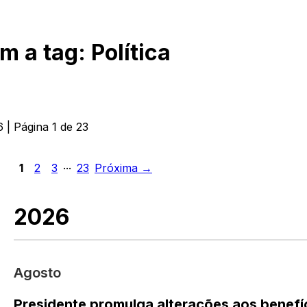
om a tag:
Política
6
| Página
1
de
23
...
1
2
3
23
Próxima →
2026
Agosto
Presidente promulga alterações aos benefíci