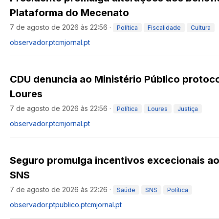
Plataforma do Mecenato
7 de agosto de 2026 às 22:56
·
Política
Fiscalidade
Cultura
observador.pt
cmjornal.pt
CDU denuncia ao Ministério Público protoco
Loures
7 de agosto de 2026 às 22:56
·
Política
Loures
Justiça
observador.pt
cmjornal.pt
Seguro promulga incentivos excecionais a
SNS
7 de agosto de 2026 às 22:26
·
Saúde
SNS
Política
observador.pt
publico.pt
cmjornal.pt