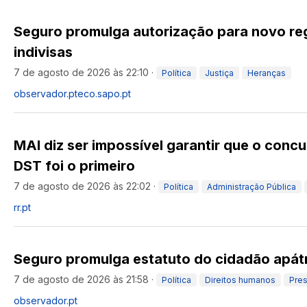
Seguro promulga autorização para novo re
indivisas
7 de agosto de 2026 às 22:10
·
Política
Justiça
Heranças
observador.pt
eco.sapo.pt
MAI diz ser impossível garantir que o conc
DST foi o primeiro
7 de agosto de 2026 às 22:02
·
Política
Administração Pública
rr.pt
Seguro promulga estatuto do cidadão apát
7 de agosto de 2026 às 21:58
·
Política
Direitos humanos
Pres
observador.pt