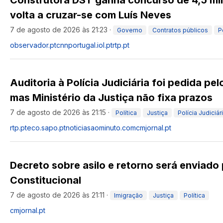
Construtora DST ganha concurso de 4,5 mi
volta a cruzar-se com Luís Neves
7 de agosto de 2026 às 21:23
·
Governo
Contratos públicos
P
observador.pt
cnnportugal.iol.pt
rtp.pt
Auditoria à Polícia Judiciária foi pedida pelo
mas Ministério da Justiça não fixa prazos
7 de agosto de 2026 às 21:15
·
Política
Justiça
Polícia Judiciár
rtp.pt
eco.sapo.pt
noticiasaominuto.com
cmjornal.pt
Decreto sobre asilo e retorno será enviado 
Constitucional
7 de agosto de 2026 às 21:11
·
Imigração
Justiça
Política
cmjornal.pt