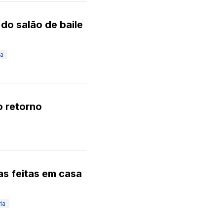
do salão de baile
ça
o retorno
as feitas em casa
ria