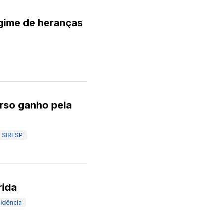
gime de heranças
urso ganho pela
SIRESP
rida
idência