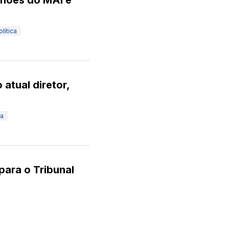
lhões do MAI e
olítica
 atual diretor,
ia
para o Tribunal