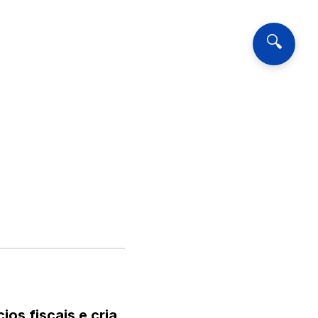
🔍
os fiscais e cria