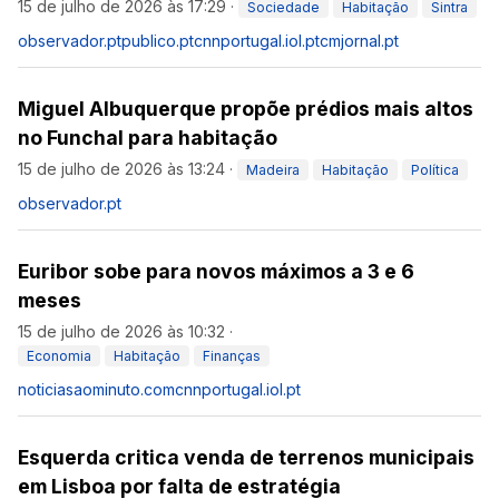
15 de julho de 2026 às 17:29
·
Sociedade
Habitação
Sintra
observador.pt
publico.pt
cnnportugal.iol.pt
cmjornal.pt
Miguel Albuquerque propõe prédios mais altos
no Funchal para habitação
15 de julho de 2026 às 13:24
·
Madeira
Habitação
Política
observador.pt
Euribor sobe para novos máximos a 3 e 6
meses
15 de julho de 2026 às 10:32
·
Economia
Habitação
Finanças
noticiasaominuto.com
cnnportugal.iol.pt
Esquerda critica venda de terrenos municipais
em Lisboa por falta de estratégia