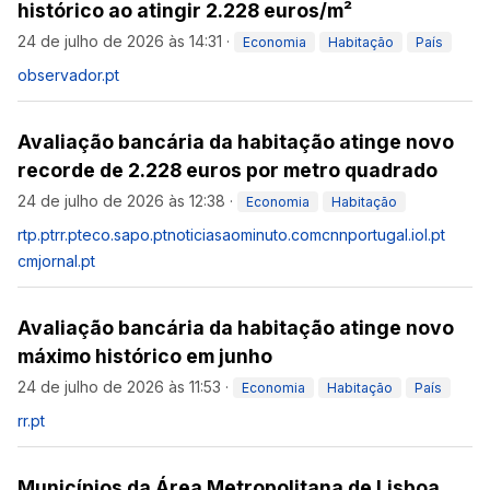
histórico ao atingir 2.228 euros/m²
24 de julho de 2026 às 14:31
·
Economia
Habitação
País
observador.pt
Avaliação bancária da habitação atinge novo
recorde de 2.228 euros por metro quadrado
24 de julho de 2026 às 12:38
·
Economia
Habitação
rtp.pt
rr.pt
eco.sapo.pt
noticiasaominuto.com
cnnportugal.iol.pt
cmjornal.pt
Avaliação bancária da habitação atinge novo
máximo histórico em junho
24 de julho de 2026 às 11:53
·
Economia
Habitação
País
rr.pt
Municípios da Área Metropolitana de Lisboa