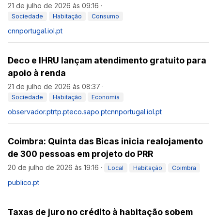
21 de julho de 2026 às 09:16
·
Sociedade
Habitação
Consumo
cnnportugal.iol.pt
Deco e IHRU lançam atendimento gratuito para
apoio à renda
21 de julho de 2026 às 08:37
·
Sociedade
Habitação
Economia
observador.pt
rtp.pt
eco.sapo.pt
cnnportugal.iol.pt
Coimbra: Quinta das Bicas inicia realojamento
de 300 pessoas em projeto do PRR
20 de julho de 2026 às 19:16
·
Local
Habitação
Coimbra
publico.pt
Taxas de juro no crédito à habitação sobem