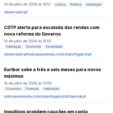
14 de julho de 2026 às 19:51
·
Lisboa
Política
Habitação
observador.pt
CGTP alerta para escalada das rendas com
nova reforma do Governo
14 de julho de 2026 às 15:50
·
Habitação
Economia
Sociedade
observador.pt
noticiasaominuto.com
cnnportugal.iol.pt
Euribor sobe a três e seis meses para novos
máximos
14 de julho de 2026 às 12:09
·
Economia
Finanças
Habitação
noticiasaominuto.com
cnnportugal.iol.pt
cmjornal.pt
Inquilinos propõem cauções em conta