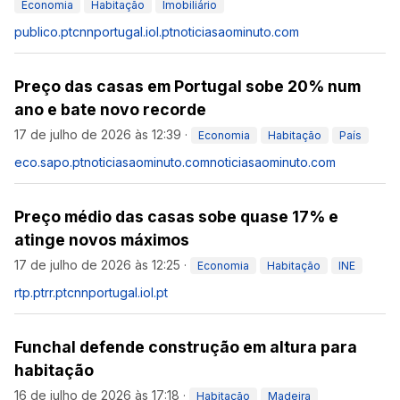
Economia
Habitação
Imobiliário
publico.pt
cnnportugal.iol.pt
noticiasaominuto.com
Preço das casas em Portugal sobe 20% num
ano e bate novo recorde
17 de julho de 2026 às 12:39
·
Economia
Habitação
País
eco.sapo.pt
noticiasaominuto.com
noticiasaominuto.com
Preço médio das casas sobe quase 17% e
atinge novos máximos
17 de julho de 2026 às 12:25
·
Economia
Habitação
INE
rtp.pt
rr.pt
cnnportugal.iol.pt
Funchal defende construção em altura para
habitação
16 de julho de 2026 às 17:18
·
Habitação
Madeira