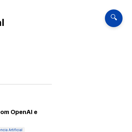
🔍
al
 com OpenAI e
ncia Artificial