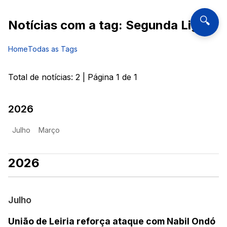
🔍
Notícias com a tag:
Segunda Liga
Home
Todas as Tags
Total de notícias:
2
| Página
1
de
1
2026
Julho
Março
2026
Julho
União de Leiria reforça ataque com Nabil Ondó