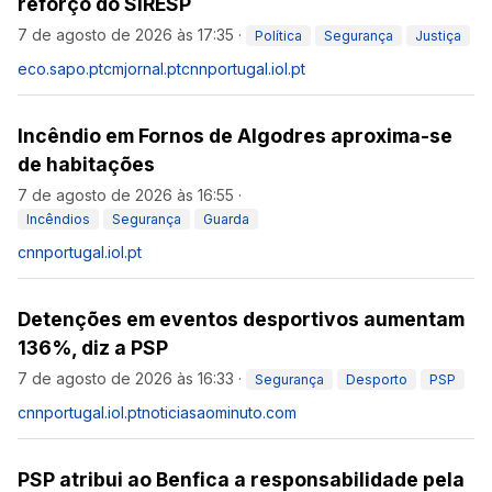
reforço do SIRESP
7 de agosto de 2026 às 17:35
·
Política
Segurança
Justiça
eco.sapo.pt
cmjornal.pt
cnnportugal.iol.pt
Incêndio em Fornos de Algodres aproxima-se
de habitações
7 de agosto de 2026 às 16:55
·
Incêndios
Segurança
Guarda
cnnportugal.iol.pt
Detenções em eventos desportivos aumentam
136%, diz a PSP
7 de agosto de 2026 às 16:33
·
Segurança
Desporto
PSP
cnnportugal.iol.pt
noticiasaominuto.com
PSP atribui ao Benfica a responsabilidade pela