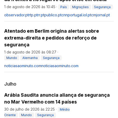
1 de agosto de 2026 às 10:45
·
País
Migrações
Segurança
observador.pt
rtp.pt
rr.pt
publico.pt
cnnportugal.iol.pt
cmjornal.pt
Atentado em Berlim origina alertas sobre
extrema-direita e pedidos de reforço de
segurança
1 de agosto de 2026 às 08:27
·
Mundo
Alemanha
Segurança
noticiasaominuto.com
noticiasaominuto.com
Julho
Arábia Saudita anuncia aliança de segurança
no Mar Vermelho com 14 países
30 de julho de 2026 às 22:25
·
Médio
Oriente
Mundo
Segurança