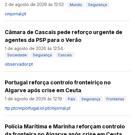
2 de agosto de 2026 às 12:02
·
Mundo
Segurança
cmjornal.pt
Câmara de Cascais pede reforço urgente de
agentes da PSP para o Verão
1 de agosto de 2026 às 12:54
·
Sociedade
Segurança
Cascais
observador.pt
Portugal reforça controlo fronteiriço no
Algarve após crise em Ceuta
1 de agosto de 2026 às 12:19
·
País
Segurança
Fronteiras
rtp.pt
cnnportugal.iol.pt
cmjornal.pt
Polícia Marítima e Marinha reforçam controlo
da fronteira no Algarve após crise em Ceuta