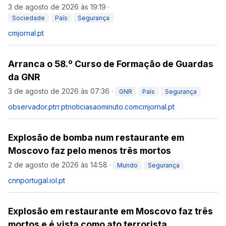
3 de agosto de 2026 às 19:19
·
Sociedade
País
Segurança
cmjornal.pt
Arranca o 58.º Curso de Formação de Guardas
da GNR
3 de agosto de 2026 às 07:36
·
GNR
País
Segurança
observador.pt
rr.pt
noticiasaominuto.com
cmjornal.pt
Explosão de bomba num restaurante em
Moscovo faz pelo menos três mortos
2 de agosto de 2026 às 14:58
·
Mundo
Segurança
cnnportugal.iol.pt
Explosão em restaurante em Moscovo faz três
mortos e é vista como ato terrorista