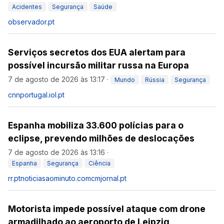
Acidentes
Segurança
Saúde
observador.pt
Serviços secretos dos EUA alertam para
possível incursão militar russa na Europa
7 de agosto de 2026 às 13:17
·
Mundo
Rússia
Segurança
cnnportugal.iol.pt
Espanha mobiliza 33.600 polícias para o
eclipse, prevendo milhões de deslocações
7 de agosto de 2026 às 13:16
·
Espanha
Segurança
Ciência
rr.pt
noticiasaominuto.com
cmjornal.pt
Motorista impede possível ataque com drone
armadilhado ao aeroporto de Leipzig