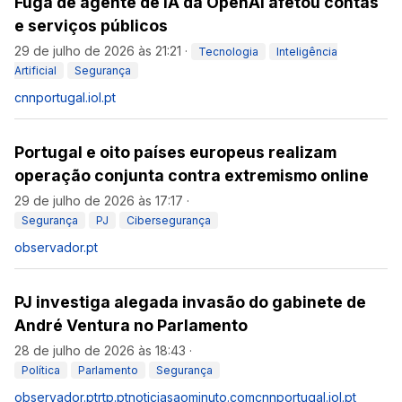
Fuga de agente de IA da OpenAI afetou contas
e serviços públicos
29 de julho de 2026 às 21:21
·
Tecnologia
Inteligência
Artificial
Segurança
cnnportugal.iol.pt
Portugal e oito países europeus realizam
operação conjunta contra extremismo online
29 de julho de 2026 às 17:17
·
Segurança
PJ
Cibersegurança
observador.pt
PJ investiga alegada invasão do gabinete de
André Ventura no Parlamento
28 de julho de 2026 às 18:43
·
Política
Parlamento
Segurança
observador.pt
rtp.pt
noticiasaominuto.com
cnnportugal.iol.pt