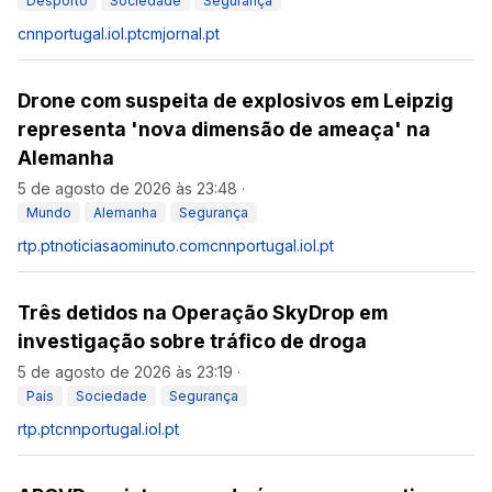
Desporto
Sociedade
Segurança
cnnportugal.iol.pt
cmjornal.pt
Drone com suspeita de explosivos em Leipzig
representa 'nova dimensão de ameaça' na
Alemanha
5 de agosto de 2026 às 23:48
·
Mundo
Alemanha
Segurança
rtp.pt
noticiasaominuto.com
cnnportugal.iol.pt
Três detidos na Operação SkyDrop em
investigação sobre tráfico de droga
5 de agosto de 2026 às 23:19
·
País
Sociedade
Segurança
rtp.pt
cnnportugal.iol.pt