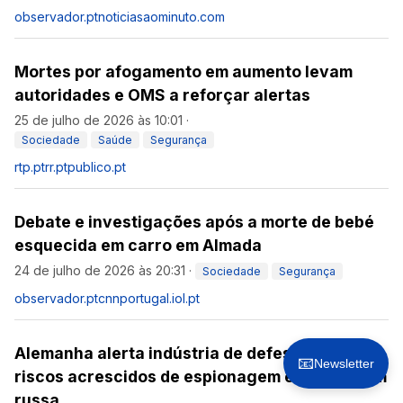
observador.pt
noticiasaominuto.com
Mortes por afogamento em aumento levam
autoridades e OMS a reforçar alertas
25 de julho de 2026 às 10:01
·
Sociedade
Saúde
Segurança
rtp.pt
rr.pt
publico.pt
Debate e investigações após a morte de bebé
esquecida em carro em Almada
24 de julho de 2026 às 20:31
·
Sociedade
Segurança
observador.pt
cnnportugal.iol.pt
Alemanha alerta indústria de defesa para
📧
Newsletter
riscos acrescidos de espionagem e sabotagem
russa