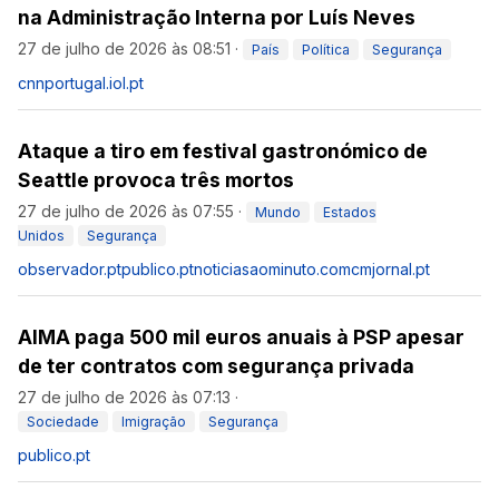
na Administração Interna por Luís Neves
27 de julho de 2026 às 08:51
·
País
Política
Segurança
cnnportugal.iol.pt
Ataque a tiro em festival gastronómico de
Seattle provoca três mortos
27 de julho de 2026 às 07:55
·
Mundo
Estados
Unidos
Segurança
observador.pt
publico.pt
noticiasaominuto.com
cmjornal.pt
AIMA paga 500 mil euros anuais à PSP apesar
de ter contratos com segurança privada
27 de julho de 2026 às 07:13
·
Sociedade
Imigração
Segurança
publico.pt