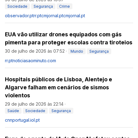
Sociedade
Segurança
Crime
observador.pt
rr.pt
cmjornal.pt
cmjornal.pt
EUA vão utilizar drones equipados com gás
pimenta para proteger escolas contra tiroteios
30 de julho de 2026 às 07:52
·
Mundo
Segurança
rr.pt
noticiasaominuto.com
Hospitais públicos de Lisboa, Alentejo e
Algarve falham em cenários de sismos
violentos
29 de julho de 2026 às 22:14
·
Saúde
Sociedade
Segurança
cnnportugal.iol.pt