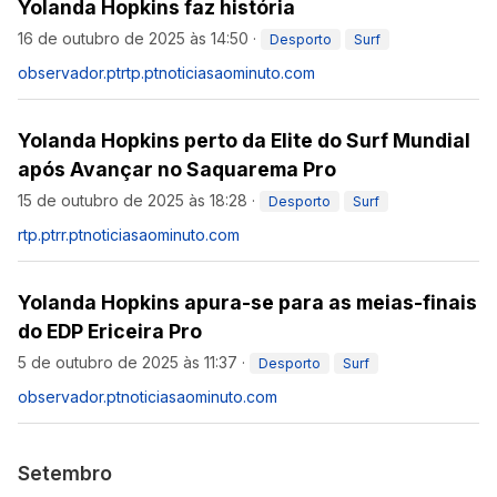
Yolanda Hopkins faz história
16 de outubro de 2025 às 14:50
·
Desporto
Surf
observador.pt
rtp.pt
noticiasaominuto.com
Yolanda Hopkins perto da Elite do Surf Mundial
após Avançar no Saquarema Pro
15 de outubro de 2025 às 18:28
·
Desporto
Surf
rtp.pt
rr.pt
noticiasaominuto.com
Yolanda Hopkins apura-se para as meias-finais
do EDP Ericeira Pro
5 de outubro de 2025 às 11:37
·
Desporto
Surf
observador.pt
noticiasaominuto.com
Setembro