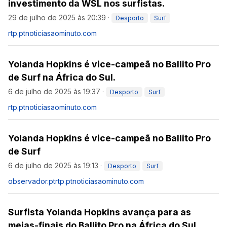
investimento da WSL nos surfistas.
29 de julho de 2025 às 20:39
·
Desporto
Surf
rtp.pt
noticiasaominuto.com
Yolanda Hopkins é vice-campeã no Ballito Pro
de Surf na África do Sul.
6 de julho de 2025 às 19:37
·
Desporto
Surf
rtp.pt
noticiasaominuto.com
Yolanda Hopkins é vice-campeã no Ballito Pro
de Surf
6 de julho de 2025 às 19:13
·
Desporto
Surf
observador.pt
rtp.pt
noticiasaominuto.com
Surfista Yolanda Hopkins avança para as
meias-finais do Ballito Pro na África do Sul