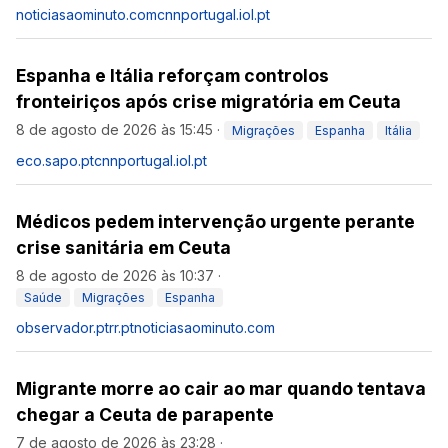
noticiasaominuto.com
cnnportugal.iol.pt
Espanha e Itália reforçam controlos
fronteiriços após crise migratória em Ceuta
8 de agosto de 2026 às 15:45
·
Migrações
Espanha
Itália
eco.sapo.pt
cnnportugal.iol.pt
Médicos pedem intervenção urgente perante
crise sanitária em Ceuta
8 de agosto de 2026 às 10:37
·
Saúde
Migrações
Espanha
observador.pt
rr.pt
noticiasaominuto.com
Migrante morre ao cair ao mar quando tentava
chegar a Ceuta de parapente
7 de agosto de 2026 às 23:28
·