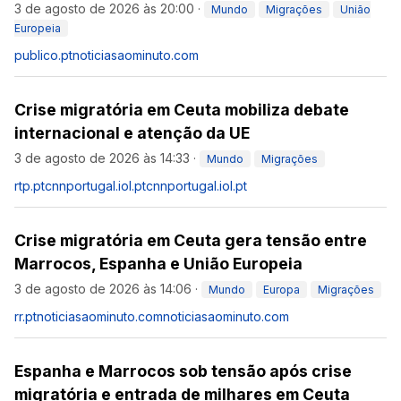
3 de agosto de 2026 às 20:00
·
Mundo
Migrações
União
Europeia
publico.pt
noticiasaominuto.com
Crise migratória em Ceuta mobiliza debate
internacional e atenção da UE
3 de agosto de 2026 às 14:33
·
Mundo
Migrações
rtp.pt
cnnportugal.iol.pt
cnnportugal.iol.pt
Crise migratória em Ceuta gera tensão entre
Marrocos, Espanha e União Europeia
3 de agosto de 2026 às 14:06
·
Mundo
Europa
Migrações
rr.pt
noticiasaominuto.com
noticiasaominuto.com
Espanha e Marrocos sob tensão após crise
migratória e entrada de milhares em Ceuta