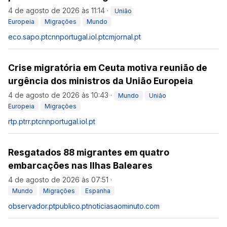
4 de agosto de 2026 às 11:14
·
União
Europeia
Migrações
Mundo
eco.sapo.pt
cnnportugal.iol.pt
cmjornal.pt
Crise migratória em Ceuta motiva reunião de
urgência dos ministros da União Europeia
4 de agosto de 2026 às 10:43
·
Mundo
União
Europeia
Migrações
rtp.pt
rr.pt
cnnportugal.iol.pt
Resgatados 88 migrantes em quatro
embarcações nas Ilhas Baleares
4 de agosto de 2026 às 07:51
·
Mundo
Migrações
Espanha
observador.pt
publico.pt
noticiasaominuto.com