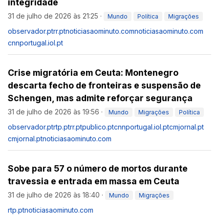
integridade
31 de julho de 2026 às 21:25
·
Mundo
Política
Migrações
observador.pt
rr.pt
noticiasaominuto.com
noticiasaominuto.com
cnnportugal.iol.pt
Crise migratória em Ceuta: Montenegro
descarta fecho de fronteiras e suspensão de
Schengen, mas admite reforçar segurança
31 de julho de 2026 às 19:56
·
Mundo
Migrações
Política
observador.pt
rtp.pt
rr.pt
publico.pt
cnnportugal.iol.pt
cmjornal.pt
cmjornal.pt
noticiasaominuto.com
Sobe para 57 o número de mortos durante
travessia e entrada em massa em Ceuta
31 de julho de 2026 às 18:40
·
Mundo
Migrações
rtp.pt
noticiasaominuto.com