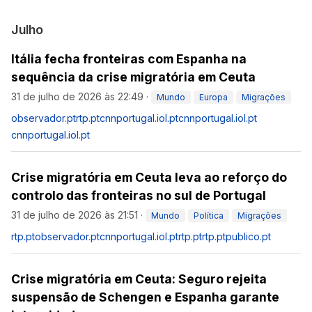
Julho
Itália fecha fronteiras com Espanha na
sequência da crise migratória em Ceuta
31 de julho de 2026 às 22:49
·
Mundo
Europa
Migrações
observador.pt
rtp.pt
cnnportugal.iol.pt
cnnportugal.iol.pt
cnnportugal.iol.pt
Crise migratória em Ceuta leva ao reforço do
controlo das fronteiras no sul de Portugal
31 de julho de 2026 às 21:51
·
Mundo
Política
Migrações
rtp.pt
observador.pt
cnnportugal.iol.pt
rtp.pt
rtp.pt
publico.pt
Crise migratória em Ceuta: Seguro rejeita
suspensão de Schengen e Espanha garante