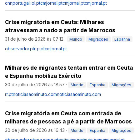
cnnportugal.iol.pt
cmjornal.pt
cmjornal.pt
cmjornal.pt
Crise migratória em Ceuta: Milhares
atravessam a nado a partir de Marrocos
31 de julho de 2026 às 07:12
·
Mundo
Migrações
Espanha
observador.pt
rtp.pt
cmjornal.pt
Milhares de migrantes tentam entrar em Ceuta
e Espanha mobiliza Exército
30 de julho de 2026 às 18:57
·
Mundo
Espanha
Migrações
rr.pt
noticiasaominuto.com
noticiasaominuto.com
Crise migratória em Ceuta com entrada de
milhares de pessoas a pé a partir de Marrocos
30 de julho de 2026 às 16:43
·
Mundo
Espanha
Migrações
observador.pt
eco.sapo.pt
noticiasaominuto.com
cmjornal.pt