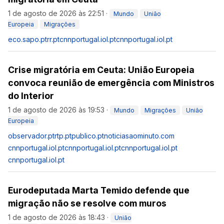
1 de agosto de 2026 às 22:51
·
Mundo
União
Europeia
Migrações
eco.sapo.pt
rr.pt
cnnportugal.iol.pt
cnnportugal.iol.pt
Crise migratória em Ceuta: União Europeia
convoca reunião de emergência com Ministros
do Interior
1 de agosto de 2026 às 19:53
·
Mundo
Migrações
União
Europeia
observador.pt
rtp.pt
publico.pt
noticiasaominuto.com
cnnportugal.iol.pt
cnnportugal.iol.pt
cnnportugal.iol.pt
cnnportugal.iol.pt
Eurodeputada Marta Temido defende que
migração não se resolve com muros
1 de agosto de 2026 às 18:43
·
União