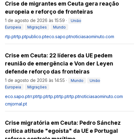
Crise de migrantes em Ceuta gera reação
europeia e reforço de fronteiras
1 de agosto de 2026 às 15:59
·
União
Europeia
Migrações
Mundo
rtp.pt
rtp.pt
publico.pt
eco.sapo.pt
noticiasaominuto.com
Crise em Ceuta: 22 líderes da UE pedem
reunião de emergência e Von der Leyen
defende reforço das fronteiras
1 de agosto de 2026 às 14:55
·
Mundo
União
Europeia
Migrações
eco.sapo.pt
rr.pt
rtp.pt
rtp.pt
rtp.pt
rtp.pt
noticiasaominuto.com
cmjornal.pt
Crise migratória em Ceuta: Pedro Sánchez
critica atitude "egoísta" da UE e Portugal
reforça controlo marítimo