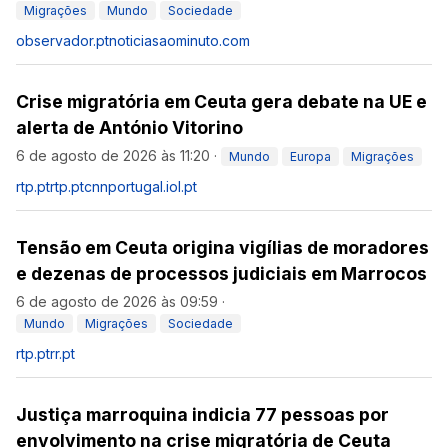
Migrações
Mundo
Sociedade
observador.pt
noticiasaominuto.com
Crise migratória em Ceuta gera debate na UE e
alerta de António Vitorino
6 de agosto de 2026 às 11:20
·
Mundo
Europa
Migrações
rtp.pt
rtp.pt
cnnportugal.iol.pt
Tensão em Ceuta origina vigílias de moradores
e dezenas de processos judiciais em Marrocos
6 de agosto de 2026 às 09:59
·
Mundo
Migrações
Sociedade
rtp.pt
rr.pt
Justiça marroquina indicia 77 pessoas por
envolvimento na crise migratória de Ceuta