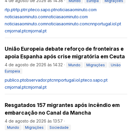
4 de agosto de 2026 às 14:38
·
Mundo
Europa
Migrações
rtp.pt
rtp.pt
rr.pt
eco.sapo.pt
noticiasaominuto.com
noticiasaominuto.com
noticiasaominuto.com
noticiasaominuto.com
noticiasaominuto.com
cnnportugal.iol.pt
cmjornal.pt
cmjornal.pt
União Europeia debate reforço de fronteiras e
apoia Espanha após crise migratória em Ceuta
4 de agosto de 2026 às 14:32
·
Mundo
Migrações
União
Europeia
publico.pt
observador.pt
cnnportugal.iol.pt
eco.sapo.pt
cmjornal.pt
cmjornal.pt
Resgatados 157 migrantes após incêndio em
embarcação no Canal da Mancha
4 de agosto de 2026 às 13:57
·
Mundo
Migrações
Sociedade