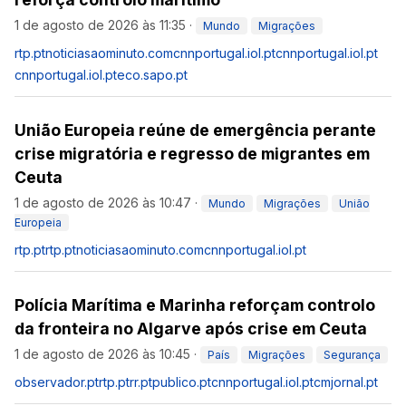
1 de agosto de 2026 às 11:35
·
Mundo
Migrações
rtp.pt
noticiasaominuto.com
cnnportugal.iol.pt
cnnportugal.iol.pt
cnnportugal.iol.pt
eco.sapo.pt
União Europeia reúne de emergência perante
crise migratória e regresso de migrantes em
Ceuta
1 de agosto de 2026 às 10:47
·
Mundo
Migrações
União
Europeia
rtp.pt
rtp.pt
noticiasaominuto.com
cnnportugal.iol.pt
Polícia Marítima e Marinha reforçam controlo
da fronteira no Algarve após crise em Ceuta
1 de agosto de 2026 às 10:45
·
País
Migrações
Segurança
observador.pt
rtp.pt
rr.pt
publico.pt
cnnportugal.iol.pt
cmjornal.pt