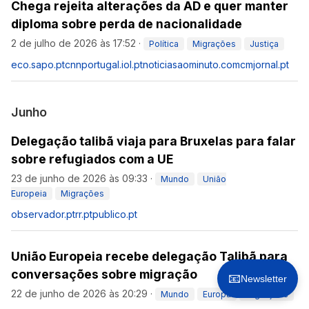
Chega rejeita alterações da AD e quer manter
diploma sobre perda de nacionalidade
2 de julho de 2026 às 17:52
·
Política
Migrações
Justiça
eco.sapo.pt
cnnportugal.iol.pt
noticiasaominuto.com
cmjornal.pt
Junho
Delegação talibã viaja para Bruxelas para falar
sobre refugiados com a UE
23 de junho de 2026 às 09:33
·
Mundo
União
Europeia
Migrações
observador.pt
rr.pt
publico.pt
União Europeia recebe delegação Talibã para
conversações sobre migração
📧
Newsletter
22 de junho de 2026 às 20:29
·
Mundo
Europa
Migrações