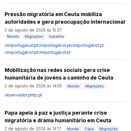
Pressão migratória em Ceuta mobiliza
autoridades e gera preocupação internacional
2 de agosto de 2026 às 15:37
·
Mundo
Migrações
Espanha
cnnportugal.iol.pt
cnnportugal.iol.pt
cnnportugal.iol.pt
cnnportugal.iol.pt
cnnportugal.iol.pt
Mobilização nas redes sociais gera crise
humanitária de jovens a caminho de Ceuta
2 de agosto de 2026 às 14:55
·
Mundo
Migrações
observador.pt
rtp.pt
Papa apela à paz e justiça perante crise
migratória e drama humanitário em Ceuta
2 de agosto de 2026 às 14:17
·
Mundo
Papa
Migrações