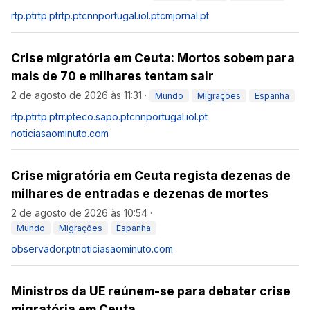
rtp.pt
rtp.pt
rtp.pt
cnnportugal.iol.pt
cmjornal.pt
Crise migratória em Ceuta: Mortos sobem para
mais de 70 e milhares tentam sair
2 de agosto de 2026 às 11:31
·
Mundo
Migrações
Espanha
rtp.pt
rtp.pt
rr.pt
eco.sapo.pt
cnnportugal.iol.pt
noticiasaominuto.com
Crise migratória em Ceuta regista dezenas de
milhares de entradas e dezenas de mortes
2 de agosto de 2026 às 10:54
·
Mundo
Migrações
Espanha
observador.pt
noticiasaominuto.com
Ministros da UE reúnem-se para debater crise
migratória em Ceuta