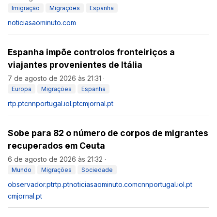
Imigração
Migrações
Espanha
noticiasaominuto.com
Espanha impõe controlos fronteiriços a
viajantes provenientes de Itália
7 de agosto de 2026 às 21:31
·
Europa
Migrações
Espanha
rtp.pt
cnnportugal.iol.pt
cmjornal.pt
Sobe para 82 o número de corpos de migrantes
recuperados em Ceuta
6 de agosto de 2026 às 21:32
·
Mundo
Migrações
Sociedade
observador.pt
rtp.pt
noticiasaominuto.com
cnnportugal.iol.pt
cmjornal.pt