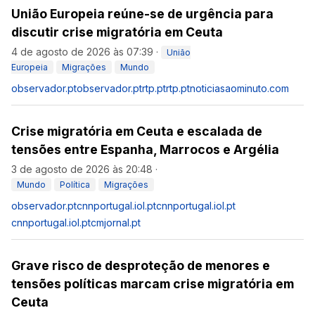
União Europeia reúne-se de urgência para
discutir crise migratória em Ceuta
4 de agosto de 2026 às 07:39
·
União
Europeia
Migrações
Mundo
observador.pt
observador.pt
rtp.pt
rtp.pt
noticiasaominuto.com
Crise migratória em Ceuta e escalada de
tensões entre Espanha, Marrocos e Argélia
3 de agosto de 2026 às 20:48
·
Mundo
Política
Migrações
observador.pt
cnnportugal.iol.pt
cnnportugal.iol.pt
cnnportugal.iol.pt
cmjornal.pt
Grave risco de desproteção de menores e
tensões políticas marcam crise migratória em
Ceuta