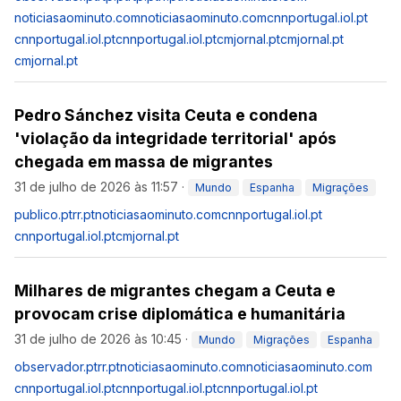
noticiasaominuto.com
noticiasaominuto.com
cnnportugal.iol.pt
cnnportugal.iol.pt
cnnportugal.iol.pt
cmjornal.pt
cmjornal.pt
cmjornal.pt
Pedro Sánchez visita Ceuta e condena
'violação da integridade territorial' após
chegada em massa de migrantes
31 de julho de 2026 às 11:57
·
Mundo
Espanha
Migrações
publico.pt
rr.pt
noticiasaominuto.com
cnnportugal.iol.pt
cnnportugal.iol.pt
cmjornal.pt
Milhares de migrantes chegam a Ceuta e
provocam crise diplomática e humanitária
31 de julho de 2026 às 10:45
·
Mundo
Migrações
Espanha
observador.pt
rr.pt
noticiasaominuto.com
noticiasaominuto.com
cnnportugal.iol.pt
cnnportugal.iol.pt
cnnportugal.iol.pt