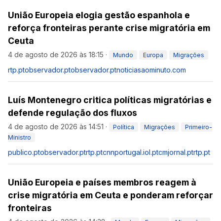
União Europeia elogia gestão espanhola e
reforça fronteiras perante crise migratória em
Ceuta
4 de agosto de 2026 às 18:15
·
Mundo
Europa
Migrações
rtp.pt
observador.pt
observador.pt
noticiasaominuto.com
Luís Montenegro critica políticas migratórias e
defende regulação dos fluxos
4 de agosto de 2026 às 14:51
·
Política
Migrações
Primeiro-
Ministro
publico.pt
observador.pt
rtp.pt
cnnportugal.iol.pt
cmjornal.pt
rtp.pt
União Europeia e países membros reagem à
crise migratória em Ceuta e ponderam reforçar
fronteiras