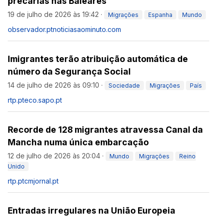
precárias nas Baleares
19 de julho de 2026 às 19:42
·
Migrações
Espanha
Mundo
observador.pt
noticiasaominuto.com
Imigrantes terão atribuição automática de
número da Segurança Social
14 de julho de 2026 às 09:10
·
Sociedade
Migrações
País
rtp.pt
eco.sapo.pt
Recorde de 128 migrantes atravessa Canal da
Mancha numa única embarcação
12 de julho de 2026 às 20:04
·
Mundo
Migrações
Reino
Unido
rtp.pt
cmjornal.pt
Entradas irregulares na União Europeia