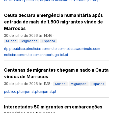
Ceuta declara emergência humanitária após
entrada de mais de 1.500 migrantes vindo de
Marrocos
30 de julho de 2026 às 14:46
·
Mundo
Migrações
Espanha
rtp.pt
publico.pt
noticiasaominuto.com
noticiasaominuto.com
noticiasaominuto.com
cnnportugal.iol.pt
Centenas de migrantes chegam a nado a Ceuta
vindos de Marrocos
30 de julho de 2026 às 11:18
·
Mundo
Migrações
Espanha
publico.pt
cmjornal.pt
cmjornal.pt
Intercetados 50 migrantes em embarcações