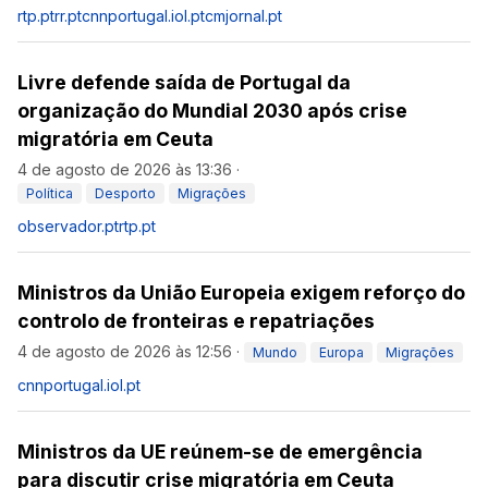
rtp.pt
rr.pt
cnnportugal.iol.pt
cmjornal.pt
Livre defende saída de Portugal da
organização do Mundial 2030 após crise
migratória em Ceuta
4 de agosto de 2026 às 13:36
·
Política
Desporto
Migrações
observador.pt
rtp.pt
Ministros da União Europeia exigem reforço do
controlo de fronteiras e repatriações
4 de agosto de 2026 às 12:56
·
Mundo
Europa
Migrações
cnnportugal.iol.pt
Ministros da UE reúnem-se de emergência
para discutir crise migratória em Ceuta