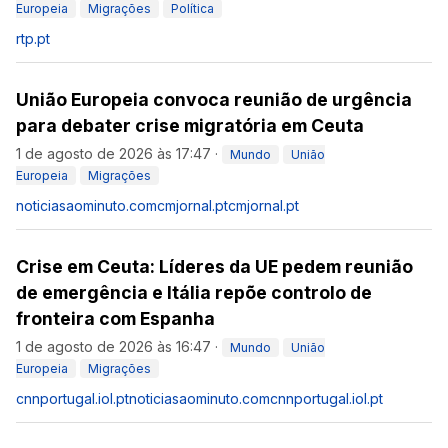
Europeia
Migrações
Política
rtp.pt
União Europeia convoca reunião de urgência
para debater crise migratória em Ceuta
1 de agosto de 2026 às 17:47
·
Mundo
União
Europeia
Migrações
noticiasaominuto.com
cmjornal.pt
cmjornal.pt
Crise em Ceuta: Líderes da UE pedem reunião
de emergência e Itália repõe controlo de
fronteira com Espanha
1 de agosto de 2026 às 16:47
·
Mundo
União
Europeia
Migrações
cnnportugal.iol.pt
noticiasaominuto.com
cnnportugal.iol.pt