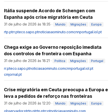
Itália suspende Acordo de Schengen com
Espanha após crise migratória em Ceuta
31 de julho de 2026 às 18:35
·
Mundo
Migrações
Europa
rtp.pt
rr.pt
eco.sapo.pt
noticiasaominuto.com
cnnportugal.iol.pt
Chega exige ao Governo reposição imediata
dos controlos de fronteira com Espanha
31 de julho de 2026 às 18:21
·
Política
Migrações
Portugal
rr.pt
eco.sapo.pt
noticiasaominuto.com
cnnportugal.iol.pt
cmjornal.pt
Crise migratória em Ceuta preocupa a Europa e
leva a pedidos de reforço nas fronteiras
31 de julho de 2026 às 12:20
·
Mundo
Migrações
Europa
observador.pt
rtp.pt
rtp.pt
rr.pt
noticiasaominuto.com