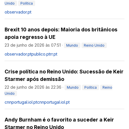
Unido
Política
observador.pt
Brexit 10 anos depois: Maioria dos britânicos
apoia regresso à UE
23 de junho de 2026 às 07:51
·
Mundo
Reino Unido
observador.pt
publico.pt
rr.pt
Crise política no Reino Unido: Sucessão de Keir
Starmer após demissão
22 de junho de 2026 às 22:36
·
Mundo
Política
Reino
Unido
cnnportugal.iol.pt
cnnportugal.iol.pt
Andy Burnham é o favorito a suceder a Keir
Starmer no Reino Unido