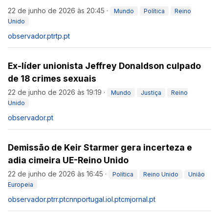
22 de junho de 2026 às 20:45
·
Mundo
Política
Reino
Unido
observador.pt
rtp.pt
Ex-líder unionista Jeffrey Donaldson culpado
de 18 crimes sexuais
22 de junho de 2026 às 19:19
·
Mundo
Justiça
Reino
Unido
observador.pt
Demissão de Keir Starmer gera incerteza e
adia cimeira UE-Reino Unido
22 de junho de 2026 às 16:45
·
Política
Reino Unido
União
Europeia
observador.pt
rr.pt
cnnportugal.iol.pt
cmjornal.pt