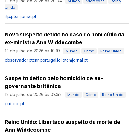
12 de julho de 2026 às 20:04
·
Mundo
Migrações
Reino
Unido
rtp.pt
cmjornal.pt
Novo suspeito detido no caso do homicídio da
ex-ministra Ann Widdecombe
12 de julho de 2026 às 10:19
·
Mundo
Crime
Reino Unido
observador.pt
cnnportugal.iol.pt
cmjornal.pt
Suspeito detido pelo homicídio de ex-
governante britânica
12 de julho de 2026 às 08:52
·
Mundo
Crime
Reino Unido
publico.pt
Reino Unido: Libertado suspeito da morte de
Ann Widdecombe