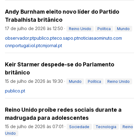
Andy Burnham eleito novo líder do Partido
Trabalhista britânico
17 de julho de 2026 às 12:50
·
Reino Unido
Política
Mundo
observador.pt
publico.pt
eco.sapo.pt
noticiasaominuto.com
cnnportugal.iol.pt
cmjornal.pt
Keir Starmer despede-se do Parlamento
britânico
15 de julho de 2026 às 19:30
·
Mundo
Política
Reino Unido
publico.pt
Reino Unido proíbe redes sociais durante a
madrugada para adolescentes
15 de julho de 2026 às 07:01
·
Sociedade
Tecnologia
Reino
Unido