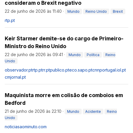
consideram o Brexit negativo
22 de junho de 2026 às 11:40
·
Mundo
Reino Unido
Brexit
rtp.pt
Keir Starmer demite-se do cargo de Primeiro-
Ministro do Reino Unido
22 de junho de 2026 às 09:41
·
Mundo
Política
Reino
Unido
observador.pt
rtp.pt
rr.pt
publico.pt
eco.sapo.pt
cnnportugal.iol.pt
cmjornal.pt
Maquinista morre em colisão de comboios em
Bedford
21 de junho de 2026 às 22:10
·
Mundo
Acidente
Reino
Unido
noticiasaominuto.com