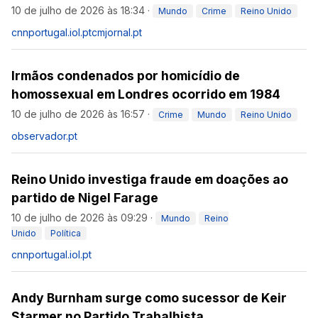
10 de julho de 2026 às 18:34
·
Mundo
Crime
Reino Unido
cnnportugal.iol.pt
cmjornal.pt
Irmãos condenados por homicídio de
homossexual em Londres ocorrido em 1984
10 de julho de 2026 às 16:57
·
Crime
Mundo
Reino Unido
observador.pt
Reino Unido investiga fraude em doações ao
partido de Nigel Farage
10 de julho de 2026 às 09:29
·
Mundo
Reino
Unido
Política
cnnportugal.iol.pt
Andy Burnham surge como sucessor de Keir
Starmer no Partido Trabalhista