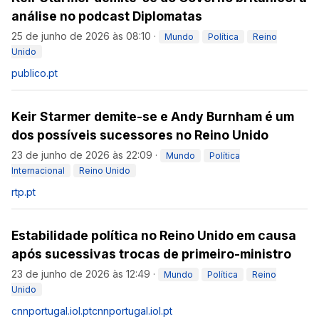
análise no podcast Diplomatas
25 de junho de 2026 às 08:10
·
Mundo
Política
Reino
Unido
publico.pt
Keir Starmer demite-se e Andy Burnham é um
dos possíveis sucessores no Reino Unido
23 de junho de 2026 às 22:09
·
Mundo
Política
Internacional
Reino Unido
rtp.pt
Estabilidade política no Reino Unido em causa
após sucessivas trocas de primeiro-ministro
23 de junho de 2026 às 12:49
·
Mundo
Política
Reino
Unido
cnnportugal.iol.pt
cnnportugal.iol.pt