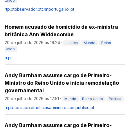
Unido
rtp.pt
observador.pt
cnnportugal.iol.pt
Homem acusado de homicídio da ex-ministra
britânica Ann Widdecombe
20 de julho de 2026 às 19:24
·
Justiça
Mundo
Reino
Unido
rr.pt
Andy Burnham assume cargo de Primeiro-
Ministro do Reino Unido e inicia remodelação
governamental
20 de julho de 2026 às 17:51
·
Mundo
Reino Unido
Política
rr.pt
eco.sapo.pt
noticiasaominuto.com
publico.pt
Andy Burnham assume cargo de Primeiro-