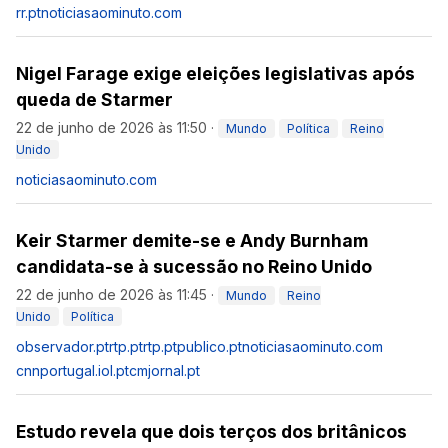
rr.pt
noticiasaominuto.com
Nigel Farage exige eleições legislativas após
queda de Starmer
22 de junho de 2026 às 11:50
·
Mundo
Política
Reino
Unido
noticiasaominuto.com
Keir Starmer demite-se e Andy Burnham
candidata-se à sucessão no Reino Unido
22 de junho de 2026 às 11:45
·
Mundo
Reino
Unido
Política
observador.pt
rtp.pt
rtp.pt
publico.pt
noticiasaominuto.com
cnnportugal.iol.pt
cmjornal.pt
Estudo revela que dois terços dos britânicos