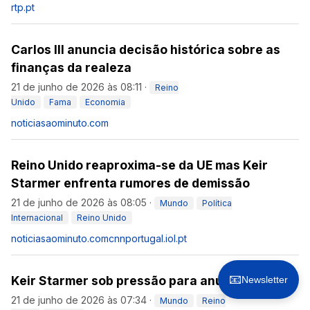
rtp.pt
Carlos III anuncia decisão histórica sobre as
finanças da realeza
21 de junho de 2026 às 08:11
·
Reino
Unido
Fama
Economia
noticiasaominuto.com
Reino Unido reaproxima-se da UE mas Keir
Starmer enfrenta rumores de demissão
21 de junho de 2026 às 08:05
·
Mundo
Política
Internacional
Reino Unido
noticiasaominuto.com
cnnportugal.iol.pt
📧
Keir Starmer sob pressão para anunciar saída
Newsletter
21 de junho de 2026 às 07:34
·
Mundo
Reino