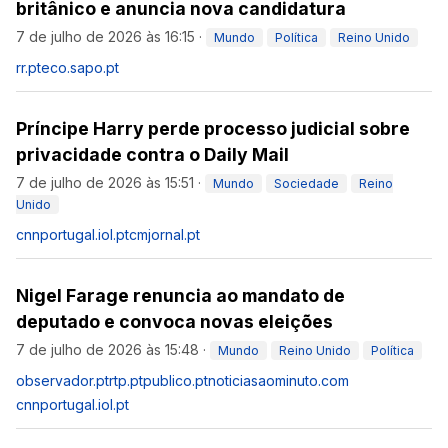
britânico e anuncia nova candidatura
7 de julho de 2026 às 16:15
·
Mundo
Política
Reino Unido
rr.pt
eco.sapo.pt
Príncipe Harry perde processo judicial sobre
privacidade contra o Daily Mail
7 de julho de 2026 às 15:51
·
Mundo
Sociedade
Reino
Unido
cnnportugal.iol.pt
cmjornal.pt
Nigel Farage renuncia ao mandato de
deputado e convoca novas eleições
7 de julho de 2026 às 15:48
·
Mundo
Reino Unido
Política
observador.pt
rtp.pt
publico.pt
noticiasaominuto.com
cnnportugal.iol.pt