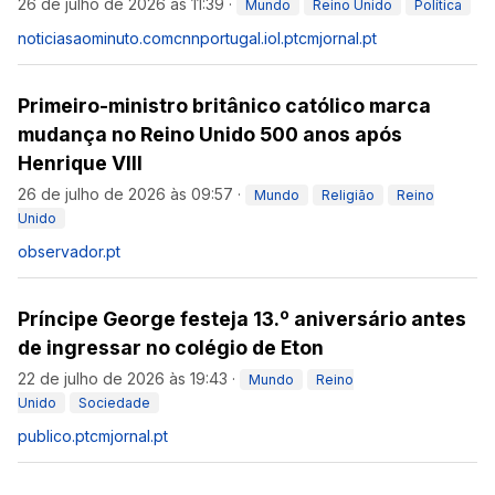
26 de julho de 2026 às 11:39
·
Mundo
Reino Unido
Política
noticiasaominuto.com
cnnportugal.iol.pt
cmjornal.pt
Primeiro-ministro britânico católico marca
mudança no Reino Unido 500 anos após
Henrique VIII
26 de julho de 2026 às 09:57
·
Mundo
Religião
Reino
Unido
observador.pt
Príncipe George festeja 13.º aniversário antes
de ingressar no colégio de Eton
22 de julho de 2026 às 19:43
·
Mundo
Reino
Unido
Sociedade
publico.pt
cmjornal.pt