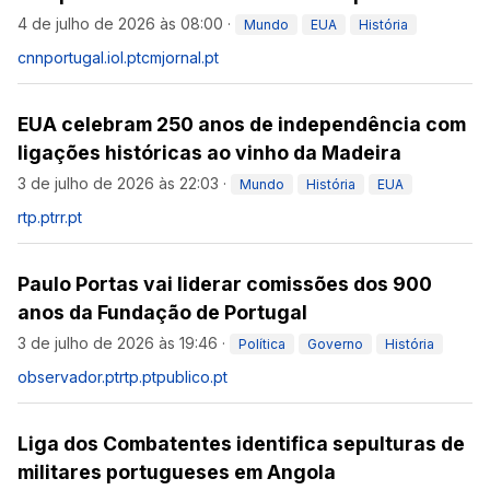
4 de julho de 2026 às 08:00
·
Mundo
EUA
História
cnnportugal.iol.pt
cmjornal.pt
EUA celebram 250 anos de independência com
ligações históricas ao vinho da Madeira
3 de julho de 2026 às 22:03
·
Mundo
História
EUA
rtp.pt
rr.pt
Paulo Portas vai liderar comissões dos 900
anos da Fundação de Portugal
3 de julho de 2026 às 19:46
·
Política
Governo
História
observador.pt
rtp.pt
publico.pt
Liga dos Combatentes identifica sepulturas de
militares portugueses em Angola