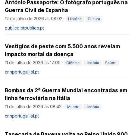
António Passaporte: O fotógrafo português na
Guerra Civil de Espanha
12 de julho de 2026 às 08:02
·
História
Cultura
publico.pt
publico.pt
Vestígios de peste com 5.500 anos revelam
impacto mortal da doença
11 de julho de 2026 às 17:00
·
Ciência
História
Saúde
cnnportugal.iol.pt
Bombas da 2ª Guerra Mundial encontradas em
linha ferroviária na Itália
11 de julho de 2026 às 08:42
·
Mundo
História
cnnportugal.iol.pt
Tapeçaria de Bayeux volta ao Reino Unido 900