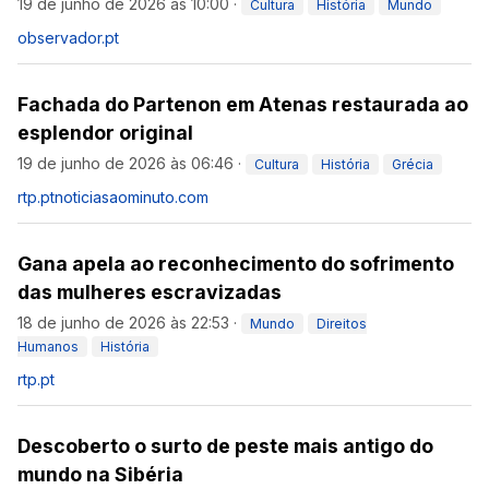
19 de junho de 2026 às 10:00
·
Cultura
História
Mundo
observador.pt
Fachada do Partenon em Atenas restaurada ao
esplendor original
19 de junho de 2026 às 06:46
·
Cultura
História
Grécia
rtp.pt
noticiasaominuto.com
Gana apela ao reconhecimento do sofrimento
das mulheres escravizadas
18 de junho de 2026 às 22:53
·
Mundo
Direitos
Humanos
História
rtp.pt
Descoberto o surto de peste mais antigo do
mundo na Sibéria