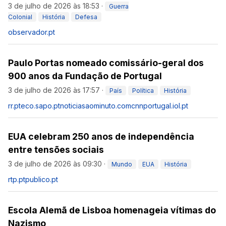
3 de julho de 2026 às 18:53
·
Guerra
Colonial
História
Defesa
observador.pt
Paulo Portas nomeado comissário-geral dos
900 anos da Fundação de Portugal
3 de julho de 2026 às 17:57
·
País
Política
História
rr.pt
eco.sapo.pt
noticiasaominuto.com
cnnportugal.iol.pt
EUA celebram 250 anos de independência
entre tensões sociais
3 de julho de 2026 às 09:30
·
Mundo
EUA
História
rtp.pt
publico.pt
Escola Alemã de Lisboa homenageia vítimas do
Nazismo