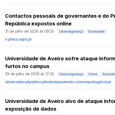
Contactos pessoais de governantes e do P
República expostos online
31 de julho de 2026 às 09:25
·
Cibersegurança
Sociedade
rr.pt
eco.sapo.pt
Universidade de Aveiro sofre ataque infor
furtos no campus
29 de julho de 2026 às 17:42
·
Cibersegurança
Crime
Socied
observador.pt
publico.pt
noticiasaominuto.com
cnnportugal.iol.pt
Universidade de Aveiro alvo de ataque inf
exposição de dados