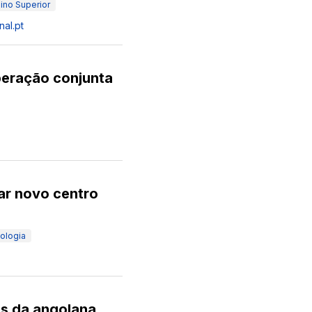
ino Superior
nal.pt
peração conjunta
ar novo centro
ologia
es da angolana