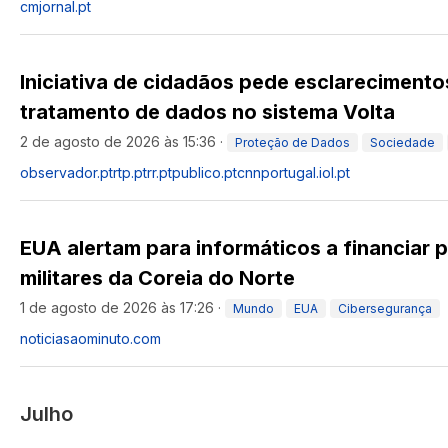
cmjornal.pt
Iniciativa de cidadãos pede esclareciment
tratamento de dados no sistema Volta
2 de agosto de 2026 às 15:36
·
Proteção de Dados
Sociedade
observador.pt
rtp.pt
rr.pt
publico.pt
cnnportugal.iol.pt
EUA alertam para informáticos a financiar
militares da Coreia do Norte
1 de agosto de 2026 às 17:26
·
Mundo
EUA
Cibersegurança
noticiasaominuto.com
Julho