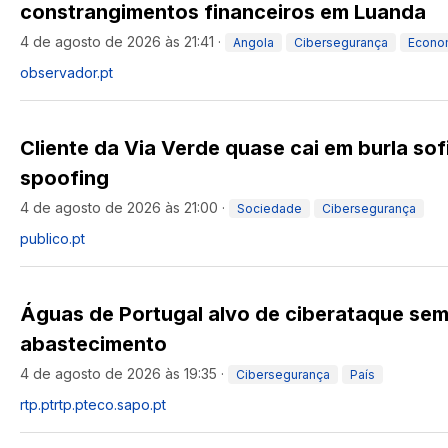
constrangimentos financeiros em Luanda
4 de agosto de 2026 às 21:41
·
Angola
Cibersegurança
Econo
observador.pt
Cliente da Via Verde quase cai em burla sof
spoofing
4 de agosto de 2026 às 21:00
·
Sociedade
Cibersegurança
publico.pt
Águas de Portugal alvo de ciberataque sem
abastecimento
4 de agosto de 2026 às 19:35
·
Cibersegurança
País
rtp.pt
rtp.pt
eco.sapo.pt