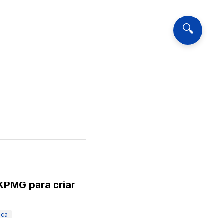
🔍
KPMG para criar
nca