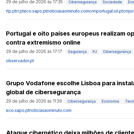
29 de julho de 2026 às 17:35
·
Cibersegurança
Sociedade
Ens
rtp.pt
rr.pt
eco.sapo.pt
noticiasaominuto.com
cnnportugal.iol.pt
cmjor
Portugal e oito países europeus realizam o
contra extremismo online
29 de julho de 2026 às 17:17
·
Segurança
PJ
Cibersegurança
observador.pt
Grupo Vodafone escolhe Lisboa para instal
global de cibersegurança
29 de julho de 2026 às 11:39
·
Cibersegurança
Economia
Tecn
eco.sapo.pt
noticiasaominuto.com
Ataque cibernético deixa milhões de client