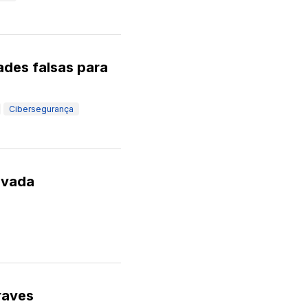
dades falsas para
Cibersegurança
evada
raves