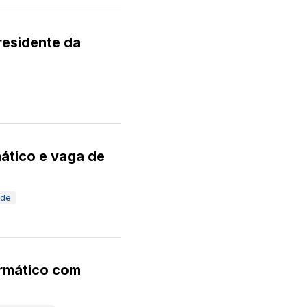
residente da
mático e vaga de
ade
ormático com