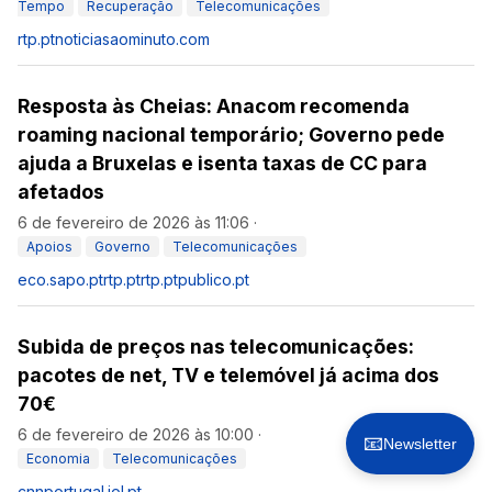
Tempo
Recuperação
Telecomunicações
rtp.pt
noticiasaominuto.com
Resposta às Cheias: Anacom recomenda
roaming nacional temporário; Governo pede
ajuda a Bruxelas e isenta taxas de CC para
afetados
6 de fevereiro de 2026 às 11:06
·
Apoios
Governo
Telecomunicações
eco.sapo.pt
rtp.pt
rtp.pt
publico.pt
Subida de preços nas telecomunicações:
pacotes de net, TV e telemóvel já acima dos
70€
6 de fevereiro de 2026 às 10:00
·
📧
Newsletter
Economia
Telecomunicações
cnnportugal.iol.pt