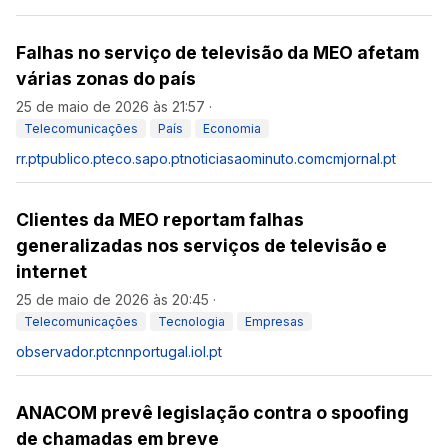
Falhas no serviço de televisão da MEO afetam
várias zonas do país
25 de maio de 2026 às 21:57
·
Telecomunicações
País
Economia
rr.pt
publico.pt
eco.sapo.pt
noticiasaominuto.com
cmjornal.pt
Clientes da MEO reportam falhas
generalizadas nos serviços de televisão e
internet
25 de maio de 2026 às 20:45
·
Telecomunicações
Tecnologia
Empresas
observador.pt
cnnportugal.iol.pt
ANACOM prevê legislação contra o spoofing
de chamadas em breve