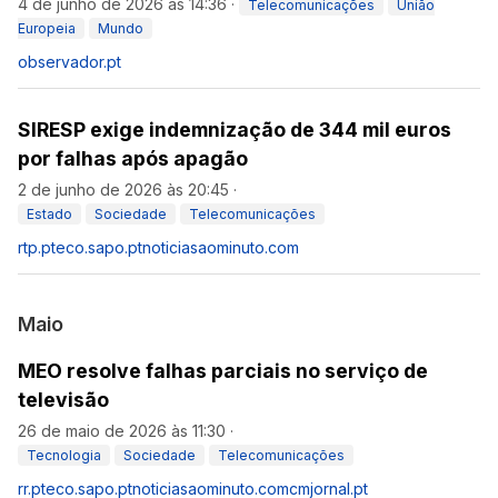
4 de junho de 2026 às 14:36
·
Telecomunicações
União
Europeia
Mundo
observador.pt
SIRESP exige indemnização de 344 mil euros
por falhas após apagão
2 de junho de 2026 às 20:45
·
Estado
Sociedade
Telecomunicações
rtp.pt
eco.sapo.pt
noticiasaominuto.com
Maio
MEO resolve falhas parciais no serviço de
televisão
26 de maio de 2026 às 11:30
·
Tecnologia
Sociedade
Telecomunicações
rr.pt
eco.sapo.pt
noticiasaominuto.com
cmjornal.pt