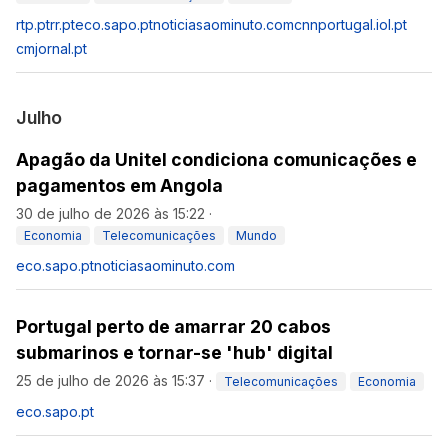
rtp.pt
rr.pt
eco.sapo.pt
noticiasaominuto.com
cnnportugal.iol.pt
cmjornal.pt
Julho
Apagão da Unitel condiciona comunicações e
pagamentos em Angola
30 de julho de 2026 às 15:22
·
Economia
Telecomunicações
Mundo
eco.sapo.pt
noticiasaominuto.com
Portugal perto de amarrar 20 cabos
submarinos e tornar-se 'hub' digital
25 de julho de 2026 às 15:37
·
Telecomunicações
Economia
eco.sapo.pt