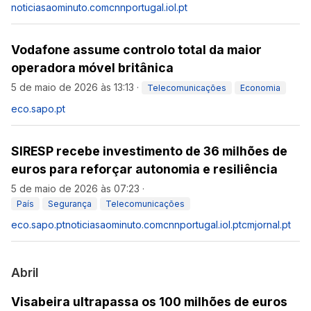
noticiasaominuto.com
cnnportugal.iol.pt
Vodafone assume controlo total da maior
operadora móvel britânica
5 de maio de 2026 às 13:13
·
Telecomunicações
Economia
eco.sapo.pt
SIRESP recebe investimento de 36 milhões de
euros para reforçar autonomia e resiliência
5 de maio de 2026 às 07:23
·
País
Segurança
Telecomunicações
eco.sapo.pt
noticiasaominuto.com
cnnportugal.iol.pt
cmjornal.pt
Abril
Visabeira ultrapassa os 100 milhões de euros