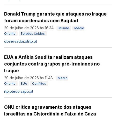
Donald Trump garante que ataques no Iraque
foram coordenados com Bagdad
29 de julho de 2026 às 16:34
·
Mundo
Médio
Oriente
Estados Unidos
observador.pt
rtp.pt
EUA e Arábia Saudita realizam ataques
conjuntos contra grupos pró-iranianos no
Iraque
29 de julho de 2026 às 11:48
·
Médio
Oriente
EUA
Conflitos
rtp.pt
eco.sapo.pt
ONU critica agravamento dos ataques
israelitas na Cisjordânia e Faixa de Gaza