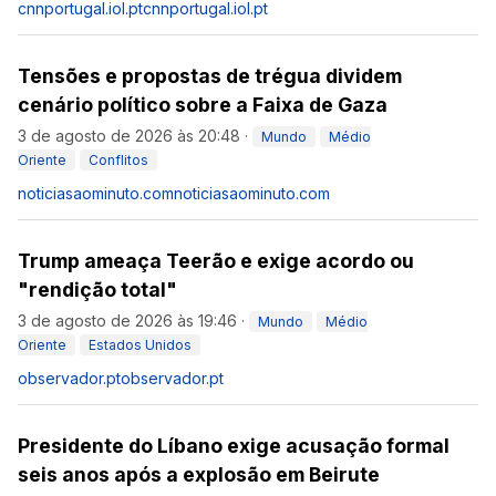
cnnportugal.iol.pt
cnnportugal.iol.pt
Tensões e propostas de trégua dividem
cenário político sobre a Faixa de Gaza
3 de agosto de 2026 às 20:48
·
Mundo
Médio
Oriente
Conflitos
noticiasaominuto.com
noticiasaominuto.com
Trump ameaça Teerão e exige acordo ou
"rendição total"
3 de agosto de 2026 às 19:46
·
Mundo
Médio
Oriente
Estados Unidos
observador.pt
observador.pt
Presidente do Líbano exige acusação formal
seis anos após a explosão em Beirute