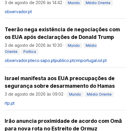
3 de agosto de 2026 às 14:42
·
Mundo
Médio Oriente
observador.pt
Teerão nega existência de negociações com
os EUA após declarações de Donald Trump
3 de agosto de 2026 às 10:30
·
Mundo
Médio
Oriente
Política
observador.pt
eco.sapo.pt
publico.pt
cnnportugal.iol.pt
Israel manifesta aos EUA preocupações de
segurança sobre desarmamento do Hamas
3 de agosto de 2026 às 09:02
·
Mundo
Médio Oriente
rtp.pt
Irão anuncia proximidade de acordo com Omã
para nova rota no Estreito de Ormuz