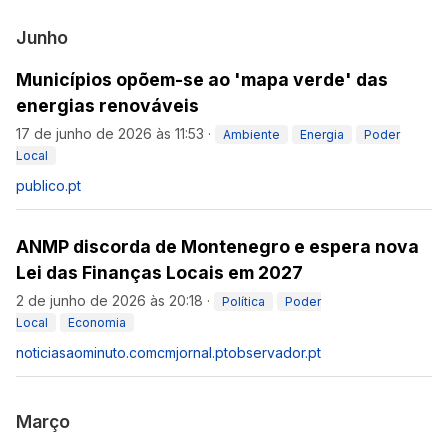
Junho
Municípios opõem-se ao 'mapa verde' das
energias renováveis
17 de junho de 2026 às 11:53
·
Ambiente
Energia
Poder
Local
publico.pt
ANMP discorda de Montenegro e espera nova
Lei das Finanças Locais em 2027
2 de junho de 2026 às 20:18
·
Política
Poder
Local
Economia
noticiasaominuto.com
cmjornal.pt
observador.pt
Março