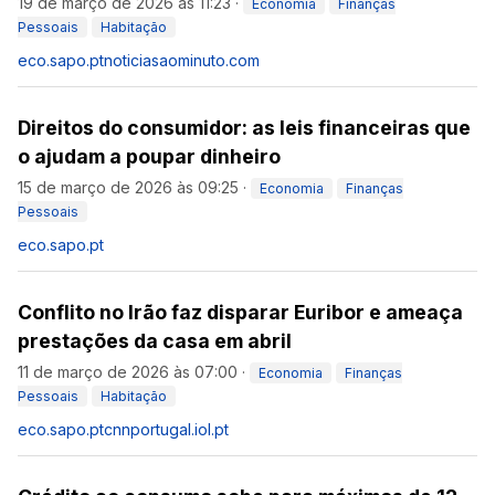
19 de março de 2026 às 11:23
·
Economia
Finanças
Pessoais
Habitação
eco.sapo.pt
noticiasaominuto.com
Direitos do consumidor: as leis financeiras que
o ajudam a poupar dinheiro
15 de março de 2026 às 09:25
·
Economia
Finanças
Pessoais
eco.sapo.pt
Conflito no Irão faz disparar Euribor e ameaça
prestações da casa em abril
11 de março de 2026 às 07:00
·
Economia
Finanças
Pessoais
Habitação
eco.sapo.pt
cnnportugal.iol.pt