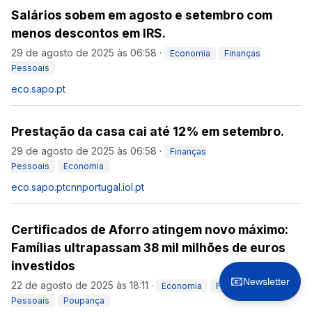
Salários sobem em agosto e setembro com
menos descontos em IRS.
29 de agosto de 2025 às 06:58
·
Economia
Finanças
Pessoais
eco.sapo.pt
Prestação da casa cai até 12% em setembro.
29 de agosto de 2025 às 06:58
·
Finanças
Pessoais
Economia
eco.sapo.pt
cnnportugal.iol.pt
Certificados de Aforro atingem novo máximo:
Famílias ultrapassam 38 mil milhões de euros
investidos
📧
Newsletter
22 de agosto de 2025 às 18:11
·
Economia
Finanças
Pessoais
Poupança