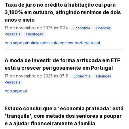
Taxa de juro no crédito à habitação cai para
3,180% em outubro, atingindo mínimos de dois
anos e meio
17 de novembro de 2025 às 11:34
·
Economia
Finanças
Pessoais
Habitação
eco.sapo.pt
noticiasaominuto.com
cnnportugal.iol.pt
A moda de investir de forma arriscada em ETF
está a crescer perigosamente em Portugal
17 de novembro de 2025 às 07:11
·
Economia
Finanças
Pessoais
eco.sapo.pt
Estudo conclui que a 'economia prateada' está
'tranquila', com metade dos seniores a poupar
e a ajudar financeiramente a família