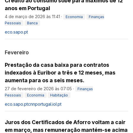
Crédito ao consumo sobe para máximos de 12
anos em Portugal
4 de março de 2026 às 11:41
·
Economia
Finanças
Pessoais
Banca
eco.sapo.pt
Fevereiro
Prestação da casa baixa para contratos
indexados à Euribor a três e 12 meses, mas
aumenta para os a seis meses.
27 de fevereiro de 2026 às 07:05
·
Finanças
Pessoais
Economia
Habitação
eco.sapo.pt
cnnportugal.iol.pt
Juros dos Certificados de Aforro voltam a cair
em março, mas remuneração mantém-se acima