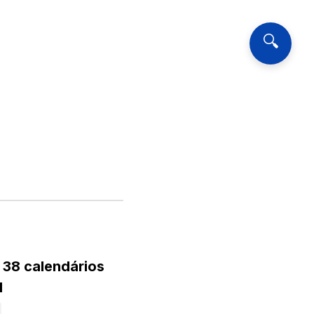
🔍
 38 calendários
l