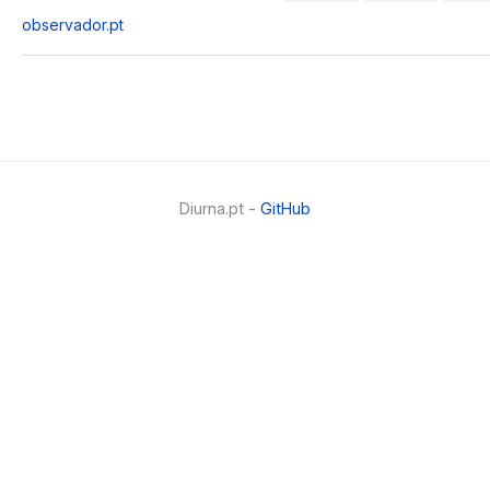
observador.pt
Diurna.pt -
GitHub