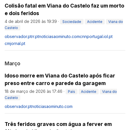
Colisão fatal em Viana do Castelo faz um morto
e dois feridos
4 de abril de 2026 às 19:39
·
Sociedade
Acidente
Viana do
Castelo
observador.pt
rr.pt
noticiasaominuto.com
cnnportugal.iol.pt
cmjornal.pt
Março
Idoso morre em Viana do Castelo após ficar
preso entre carro e parede da garagem
18 de março de 2026 às 17:46
·
País
Acidente
Viana do
Castelo
observador.pt
noticiasaominuto.com
Três feridos graves com água a ferver em