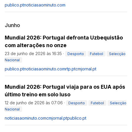
publico.pt
noticiasaominuto.com
Junho
Mundial 2026: Portugal defronta Uzbequistão
com alterações no onze
23 de junho de 2026 às 16:35
·
Desporto
Futebol
Selecção
Nacional
publico.pt
noticiasaominuto.com
rtp.pt
cmjornal.pt
Mundial 2026: Portugal viaja para os EUA após
último treino em solo luso
12 de junho de 2026 às 07:06
·
Desporto
Futebol
Selecção
Nacional
noticiasaominuto.com
cmjornal.pt
publico.pt