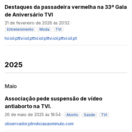
Destaques da passadeira vermelha na 33ª Gala
de Aniversário TVI
21 de fevereiro de 2026 às 20:52
·
Entretenimento
Moda
TVI
tvi.iol.pt
tvi.iol.pt
tvi.iol.pt
tvi.iol.pt
tvi.iol.pt
2025
Maio
Associação pede suspensão de vídeo
antiaborto na TVI.
26 de maio de 2025 às 18:54
·
Aborto
Saúde
TVI
observador.pt
noticiasaominuto.com