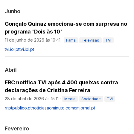
Junho
Gonçalo Quinaz emociona-se com surpresa no
programa 'Dois às 10'
11 de junho de 2026 às 10:41
·
Fama
Televisão
TVI
tvi.iol.pt
tvi.iol.pt
Abril
ERC notifica TVI após 4.400 queixas contra
declarações de Cristina Ferreira
28 de abril de 2026 às 15:11
·
Media
Sociedade
TVI
rr.pt
publico.pt
noticiasaominuto.com
cmjornal.pt
Fevereiro