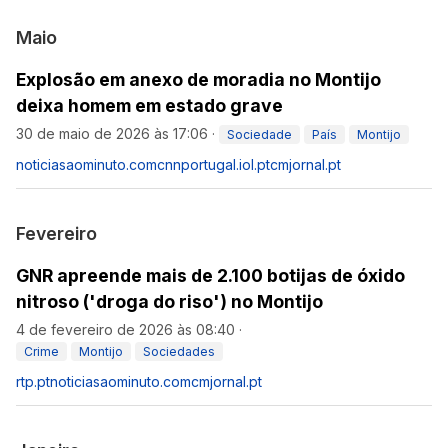
Maio
Explosão em anexo de moradia no Montijo
deixa homem em estado grave
30 de maio de 2026 às 17:06
·
Sociedade
País
Montijo
noticiasaominuto.com
cnnportugal.iol.pt
cmjornal.pt
Fevereiro
GNR apreende mais de 2.100 botijas de óxido
nitroso ('droga do riso') no Montijo
4 de fevereiro de 2026 às 08:40
·
Crime
Montijo
Sociedades
rtp.pt
noticiasaominuto.com
cmjornal.pt