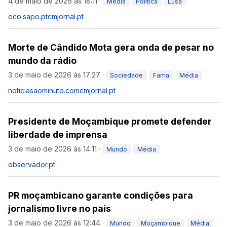
4 de maio de 2026 às 18:11
·
Média
Política
Lusa
eco.sapo.pt
cmjornal.pt
Morte de Cândido Mota gera onda de pesar no
mundo da rádio
3 de maio de 2026 às 17:27
·
Sociedade
Fama
Média
noticiasaominuto.com
cmjornal.pt
Presidente de Moçambique promete defender
liberdade de imprensa
3 de maio de 2026 às 14:11
·
Mundo
Média
observador.pt
PR moçambicano garante condições para
jornalismo livre no país
3 de maio de 2026 às 12:44
·
Mundo
Moçambique
Média