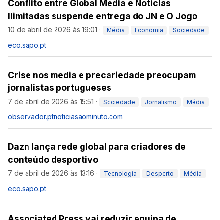
Conflito entre Global Media e Notícias
Ilimitadas suspende entrega do JN e O Jogo
10 de abril de 2026 às 19:01
·
Média
Economia
Sociedade
eco.sapo.pt
Crise nos media e precariedade preocupam
jornalistas portugueses
7 de abril de 2026 às 15:51
·
Sociedade
Jornalismo
Média
observador.pt
noticiasaominuto.com
Dazn lança rede global para criadores de
conteúdo desportivo
7 de abril de 2026 às 13:16
·
Tecnologia
Desporto
Média
eco.sapo.pt
Associated Press vai reduzir equipa de