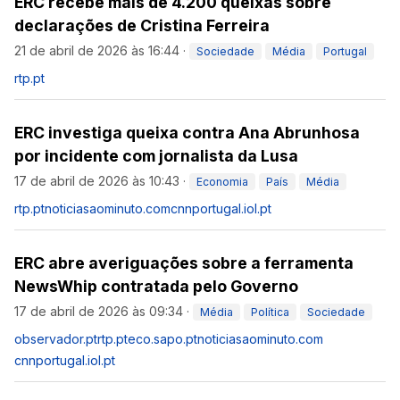
ERC recebe mais de 4.200 queixas sobre
declarações de Cristina Ferreira
21 de abril de 2026 às 16:44
·
Sociedade
Média
Portugal
rtp.pt
ERC investiga queixa contra Ana Abrunhosa
por incidente com jornalista da Lusa
17 de abril de 2026 às 10:43
·
Economia
País
Média
rtp.pt
noticiasaominuto.com
cnnportugal.iol.pt
ERC abre averiguações sobre a ferramenta
NewsWhip contratada pelo Governo
17 de abril de 2026 às 09:34
·
Média
Política
Sociedade
observador.pt
rtp.pt
eco.sapo.pt
noticiasaominuto.com
cnnportugal.iol.pt