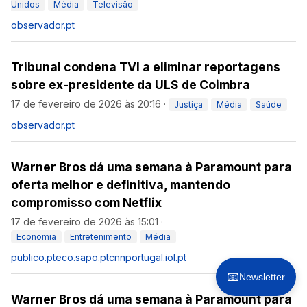
Unidos
Média
Televisão
observador.pt
Tribunal condena TVI a eliminar reportagens
sobre ex-presidente da ULS de Coimbra
17 de fevereiro de 2026 às 20:16
·
Justiça
Média
Saúde
observador.pt
Warner Bros dá uma semana à Paramount para
oferta melhor e definitiva, mantendo
compromisso com Netflix
17 de fevereiro de 2026 às 15:01
·
Economia
Entretenimento
Média
publico.pt
eco.sapo.pt
cnnportugal.iol.pt
📧
Newsletter
Warner Bros dá uma semana à Paramount para