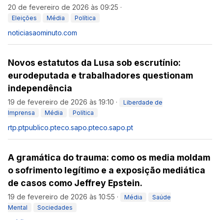
20 de fevereiro de 2026 às 09:25
·
Eleições
Média
Política
noticiasaominuto.com
Novos estatutos da Lusa sob escrutínio:
eurodeputada e trabalhadores questionam
independência
19 de fevereiro de 2026 às 19:10
·
Liberdade de
Imprensa
Média
Política
rtp.pt
publico.pt
eco.sapo.pt
eco.sapo.pt
A gramática do trauma: como os media moldam
o sofrimento legítimo e a exposição mediática
de casos como Jeffrey Epstein.
19 de fevereiro de 2026 às 10:55
·
Média
Saúde
Mental
Sociedades