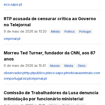
eco.sapo.pt
RTP acusada de censurar crítica ao Governo
no Telejornal
9 de maio de 2026 às 10:20
·
Média
Política
Portugal
cmjornal.pt
Morreu Ted Turner, fundador da CNN, aos 87
anos
6 de maio de 2026 às 15:41
·
Mundo
Média
Óbito
observador.pt
rtp.pt
publico.pt
eco.sapo.pt
noticiasaominuto.com
cnnportugal.iol.pt
cmjornal.pt
Comissão de Trabalhadores da Lusa denuncia
intimidação por funcionário ministerial