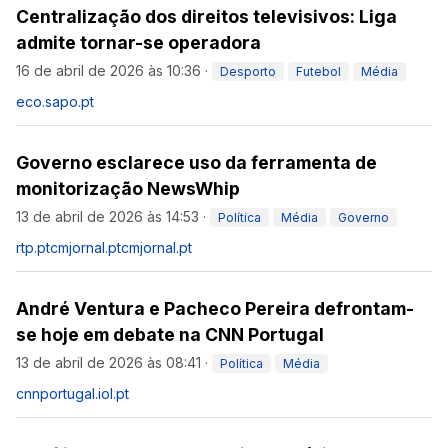
Centralização dos direitos televisivos: Liga
admite tornar-se operadora
16 de abril de 2026 às 10:36
·
Desporto
Futebol
Média
eco.sapo.pt
Governo esclarece uso da ferramenta de
monitorização NewsWhip
13 de abril de 2026 às 14:53
·
Política
Média
Governo
rtp.pt
cmjornal.pt
cmjornal.pt
André Ventura e Pacheco Pereira defrontam-
se hoje em debate na CNN Portugal
13 de abril de 2026 às 08:41
·
Política
Média
cnnportugal.iol.pt