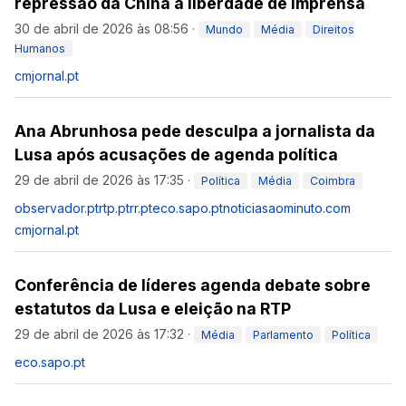
repressão da China à liberdade de imprensa
30 de abril de 2026 às 08:56
·
Mundo
Média
Direitos
Humanos
cmjornal.pt
Ana Abrunhosa pede desculpa a jornalista da
Lusa após acusações de agenda política
29 de abril de 2026 às 17:35
·
Política
Média
Coimbra
observador.pt
rtp.pt
rr.pt
eco.sapo.pt
noticiasaominuto.com
cmjornal.pt
Conferência de líderes agenda debate sobre
estatutos da Lusa e eleição na RTP
29 de abril de 2026 às 17:32
·
Média
Parlamento
Política
eco.sapo.pt