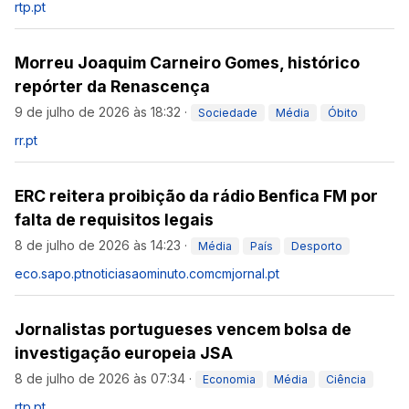
rtp.pt
Morreu Joaquim Carneiro Gomes, histórico
repórter da Renascença
9 de julho de 2026 às 18:32
·
Sociedade
Média
Óbito
rr.pt
ERC reitera proibição da rádio Benfica FM por
falta de requisitos legais
8 de julho de 2026 às 14:23
·
Média
País
Desporto
eco.sapo.pt
noticiasaominuto.com
cmjornal.pt
Jornalistas portugueses vencem bolsa de
investigação europeia JSA
8 de julho de 2026 às 07:34
·
Economia
Média
Ciência
rtp.pt