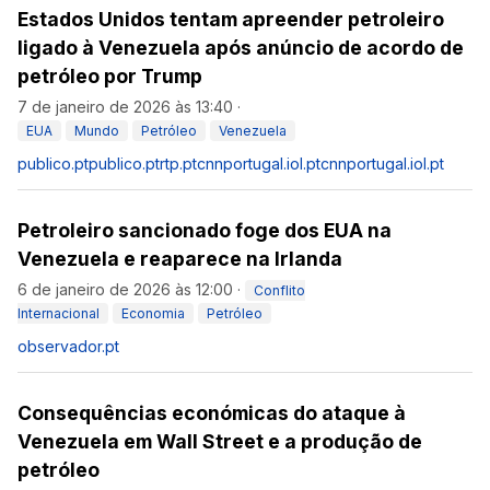
Estados Unidos tentam apreender petroleiro
ligado à Venezuela após anúncio de acordo de
petróleo por Trump
7 de janeiro de 2026 às 13:40
·
EUA
Mundo
Petróleo
Venezuela
publico.pt
publico.pt
rtp.pt
cnnportugal.iol.pt
cnnportugal.iol.pt
Petroleiro sancionado foge dos EUA na
Venezuela e reaparece na Irlanda
6 de janeiro de 2026 às 12:00
·
Conflito
Internacional
Economia
Petróleo
observador.pt
Consequências económicas do ataque à
Venezuela em Wall Street e a produção de
petróleo