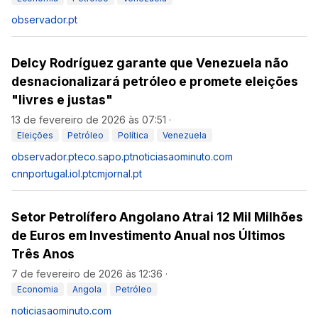
observador.pt
Delcy Rodríguez garante que Venezuela não
desnacionalizará petróleo e promete eleições
"livres e justas"
13 de fevereiro de 2026 às 07:51
·
Eleições
Petróleo
Política
Venezuela
observador.pt
eco.sapo.pt
noticiasaominuto.com
cnnportugal.iol.pt
cmjornal.pt
Setor Petrolífero Angolano Atrai 12 Mil Milhões
de Euros em Investimento Anual nos Últimos
Três Anos
7 de fevereiro de 2026 às 12:36
·
Economia
Angola
Petróleo
noticiasaominuto.com