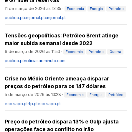
e G7 liberta reservas
11 de março de 2026 às 13:35
·
Economia
Energia
Petróleo
publico.pt
cmjornal.pt
cmjornal.pt
Tensões geopolíticas: Petróleo Brent atinge
maior subida semanal desde 2022
6 de março de 2026 às 11:53
·
Economia
Petróleo
Guerra
publico.pt
noticiasaominuto.com
Crise no Médio Oriente ameaça disparar
preços do petróleo para os 147 dólares
5 de março de 2026 às 13:28
·
Economia
Energia
Petróleo
eco.sapo.pt
rtp.pt
eco.sapo.pt
Preço do petróleo dispara 13% e Galp ajusta
operações face ao conflito no Irão