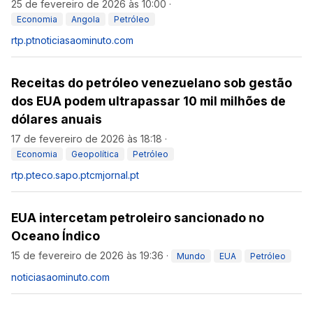
25 de fevereiro de 2026 às 10:00
·
Economia
Angola
Petróleo
rtp.pt
noticiasaominuto.com
Receitas do petróleo venezuelano sob gestão
dos EUA podem ultrapassar 10 mil milhões de
dólares anuais
17 de fevereiro de 2026 às 18:18
·
Economia
Geopolítica
Petróleo
rtp.pt
eco.sapo.pt
cmjornal.pt
EUA intercetam petroleiro sancionado no
Oceano Índico
15 de fevereiro de 2026 às 19:36
·
Mundo
EUA
Petróleo
noticiasaominuto.com