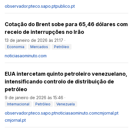
observador.pt
eco.sapo.pt
publico.pt
Cotação do Brent sobe para 65,46 dólares com
receio de interrupções no Irão
13 de janeiro de 2026 às 21:17
·
Economia
Mercados
Petróleo
noticiasaominuto.com
EUA intercetam quinto petroleiro venezuelano,
intensificando controlo de distribuição de
petróleo
9 de janeiro de 2026 às 15:46
·
Internacional
Petróleo
Venezuela
observador.pt
eco.sapo.pt
noticiasaominuto.com
cmjornal.pt
cmjornal.pt