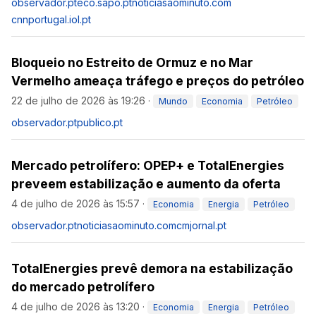
observador.pt
eco.sapo.pt
noticiasaominuto.com
cnnportugal.iol.pt
Bloqueio no Estreito de Ormuz e no Mar
Vermelho ameaça tráfego e preços do petróleo
22 de julho de 2026 às 19:26
·
Mundo
Economia
Petróleo
observador.pt
publico.pt
Mercado petrolífero: OPEP+ e TotalEnergies
preveem estabilização e aumento da oferta
4 de julho de 2026 às 15:57
·
Economia
Energia
Petróleo
observador.pt
noticiasaominuto.com
cmjornal.pt
TotalEnergies prevê demora na estabilização
do mercado petrolífero
4 de julho de 2026 às 13:20
·
Economia
Energia
Petróleo