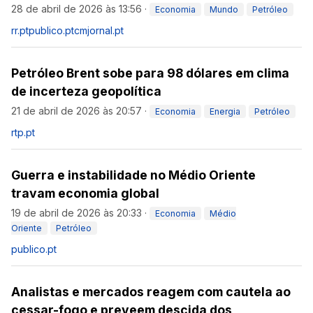
28 de abril de 2026 às 13:56
·
Economia
Mundo
Petróleo
rr.pt
publico.pt
cmjornal.pt
Petróleo Brent sobe para 98 dólares em clima
de incerteza geopolítica
21 de abril de 2026 às 20:57
·
Economia
Energia
Petróleo
rtp.pt
Guerra e instabilidade no Médio Oriente
travam economia global
19 de abril de 2026 às 20:33
·
Economia
Médio
Oriente
Petróleo
publico.pt
Analistas e mercados reagem com cautela ao
cessar-fogo e preveem descida dos