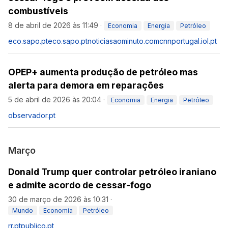
combustíveis
8 de abril de 2026 às 11:49
·
Economia
Energia
Petróleo
eco.sapo.pt
eco.sapo.pt
noticiasaominuto.com
cnnportugal.iol.pt
OPEP+ aumenta produção de petróleo mas
alerta para demora em reparações
5 de abril de 2026 às 20:04
·
Economia
Energia
Petróleo
observador.pt
Março
Donald Trump quer controlar petróleo iraniano
e admite acordo de cessar-fogo
30 de março de 2026 às 10:31
·
Mundo
Economia
Petróleo
rr.pt
publico.pt