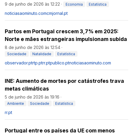
9 de junho de 2026 às 12:22
·
Economia
Estatística
noticiasaominuto.com
cmjornal.pt
Partos em Portugal crescem 3,7% em 2025:
Norte e mães estrangeiras impulsionam subida
8 de junho de 2026 às 12:54
·
Sociedade
Natalidade
Estatística
observador.pt
rtp.pt
rr.pt
publico.pt
noticiasaominuto.com
INE: Aumento de mortes por catástrofes trava
metas climáticas
5 de junho de 2026 às 19:16
·
Ambiente
Sociedade
Estatística
rr.pt
Portugal entre os países da UE com menos