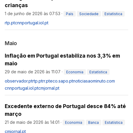
crianças
1 de junho de 2026 às 07:53
·
País
Sociedade
Estatística
rtp.pt
cnnportugal.iol.pt
Maio
Inflação em Portugal estabiliza nos 3,3% em
maio
29 de maio de 2026 às 11:07
·
Economia
Estatística
observador.pt
rtp.pt
rr.pt
eco.sapo.pt
noticiasaominuto.com
cnnportugal.iol.pt
cmjornal.pt
Excedente externo de Portugal desce 84% até
março
21 de maio de 2026 às 14:01
·
Economia
Banca
Estatística
cmjornal.pt