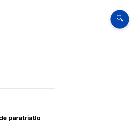
🔍
de paratriatlo