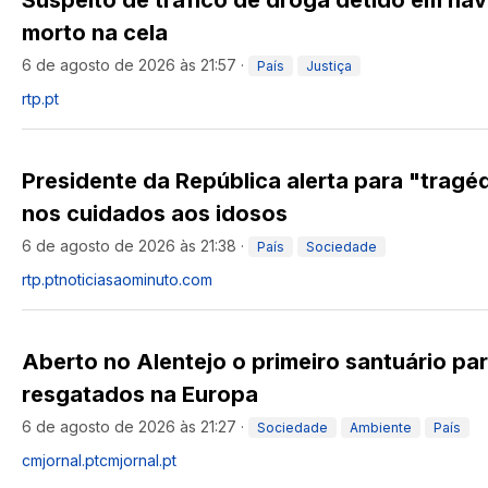
Suspeito de tráfico de droga detido em na
morto na cela
6 de agosto de 2026 às 21:57
·
País
Justiça
rtp.pt
Presidente da República alerta para "tragé
nos cuidados aos idosos
6 de agosto de 2026 às 21:38
·
País
Sociedade
rtp.pt
noticiasaominuto.com
Aberto no Alentejo o primeiro santuário pa
resgatados na Europa
6 de agosto de 2026 às 21:27
·
Sociedade
Ambiente
País
cmjornal.pt
cmjornal.pt