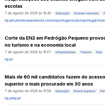
escolas
7 de agosto de 2026 às 18:40
·
Educação
Exames nacionais
rtp.pt
rr.pt
noticiasaominuto.com
cnnportugal.iol.pt
cnnportugal.iol.pt
Corte da EN2 em Pedrógão Pequeno provoc
no turismo e na economia local
7 de agosto de 2026 às 16:57
·
Infraestruturas
Turismo
País
rtp.pt
Mais de 60 mil candidatos fazem do acesso
superior o mais procurado em 30 anos
7 de agosto de 2026 às 10:58
·
Educação
Ensino Superior
Paí
rtp.pt
rtp.pt