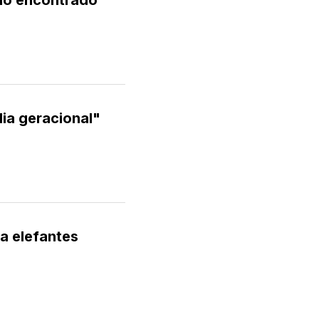
vio encontrado
dia geracional"
ra elefantes