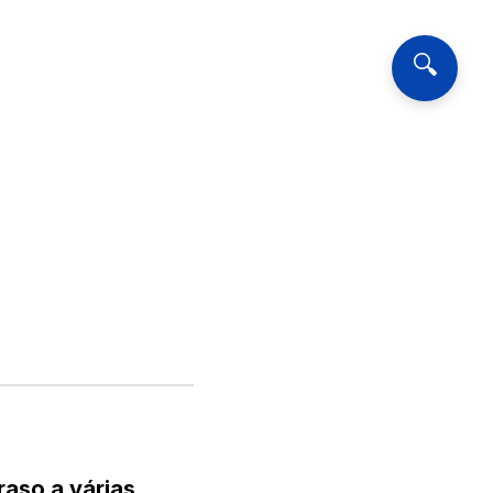
🔍
aso a várias