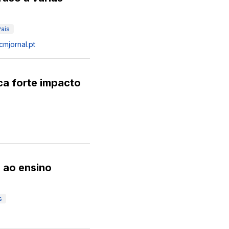
País
cmjornal.pt
a forte impacto
 ao ensino
s