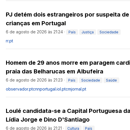
PJ detém dois estrangeiros por suspeita de 
crianças em Portugal
6 de agosto de 2026 às 21:24
·
País
Justiça
Sociedade
rr.pt
Homem de 29 anos morre em paragem cardio
praia das Belharucas em Albufeira
6 de agosto de 2026 às 21:23
·
País
Sociedade
Saúde
observador.pt
cnnportugal.iol.pt
cmjornal.pt
Loulé candidata-se a Capital Portuguesa d
Lídia Jorge e Dino D'Santiago
6 de agosto de 2026 às 21:21
·
Cultura
País