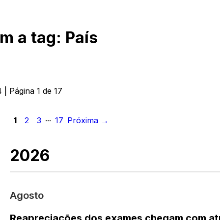
om a tag:
País
4
| Página
1
de
17
...
1
2
3
17
Próxima →
2026
Agosto
Reapreciações dos exames chegam com atr