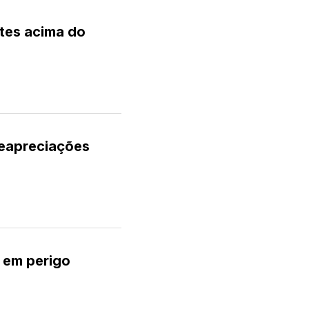
tes acima do
reapreciações
e em perigo