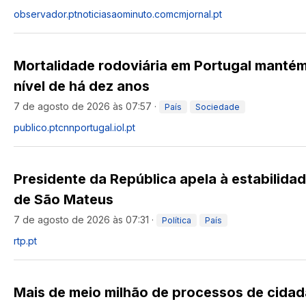
observador.pt
noticiasaominuto.com
cmjornal.pt
Mortalidade rodoviária em Portugal manté
nível de há dez anos
7 de agosto de 2026 às 07:57
·
País
Sociedade
publico.pt
cnnportugal.iol.pt
Presidente da República apela à estabilidade
de São Mateus
7 de agosto de 2026 às 07:31
·
Política
País
rtp.pt
Mais de meio milhão de processos de cidad