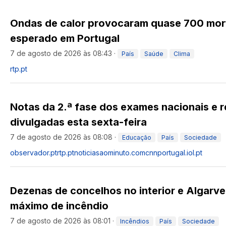
Ondas de calor provocaram quase 700 mor
esperado em Portugal
7 de agosto de 2026 às 08:43
·
País
Saúde
Clima
rtp.pt
Notas da 2.ª fase dos exames nacionais e 
divulgadas esta sexta-feira
7 de agosto de 2026 às 08:08
·
Educação
País
Sociedade
observador.pt
rtp.pt
noticiasaominuto.com
cnnportugal.iol.pt
Dezenas de concelhos no interior e Algarv
máximo de incêndio
7 de agosto de 2026 às 08:01
·
Incêndios
País
Sociedade