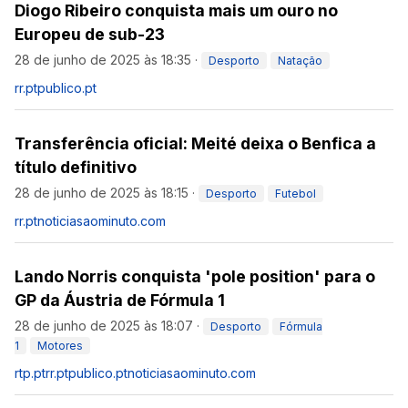
Diogo Ribeiro conquista mais um ouro no
Europeu de sub-23
28 de junho de 2025 às 18:35
·
Desporto
Natação
rr.pt
publico.pt
Transferência oficial: Meité deixa o Benfica a
título definitivo
28 de junho de 2025 às 18:15
·
Desporto
Futebol
rr.pt
noticiasaominuto.com
Lando Norris conquista 'pole position' para o
GP da Áustria de Fórmula 1
28 de junho de 2025 às 18:07
·
Desporto
Fórmula
1
Motores
rtp.pt
rr.pt
publico.pt
noticiasaominuto.com