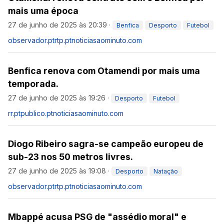
mais uma época
27 de junho de 2025 às 20:39
·
Benfica
Desporto
Futebol
observador.pt
rtp.pt
noticiasaominuto.com
Benfica renova com Otamendi por mais uma
temporada.
27 de junho de 2025 às 19:26
·
Desporto
Futebol
rr.pt
publico.pt
noticiasaominuto.com
Diogo Ribeiro sagra-se campeão europeu de
sub-23 nos 50 metros livres.
27 de junho de 2025 às 19:08
·
Desporto
Natação
observador.pt
rtp.pt
noticiasaominuto.com
Mbappé acusa PSG de "assédio moral" e