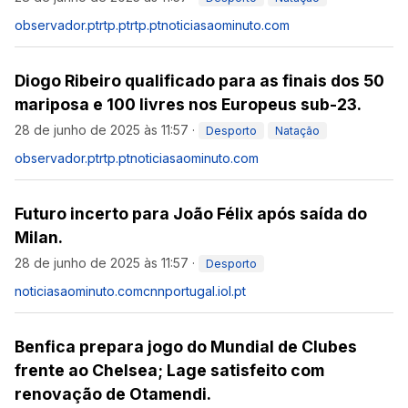
observador.pt
rtp.pt
rtp.pt
noticiasaominuto.com
Diogo Ribeiro qualificado para as finais dos 50
mariposa e 100 livres nos Europeus sub-23.
28 de junho de 2025 às 11:57
·
Desporto
Natação
observador.pt
rtp.pt
noticiasaominuto.com
Futuro incerto para João Félix após saída do
Milan.
28 de junho de 2025 às 11:57
·
Desporto
noticiasaominuto.com
cnnportugal.iol.pt
Benfica prepara jogo do Mundial de Clubes
frente ao Chelsea; Lage satisfeito com
renovação de Otamendi.