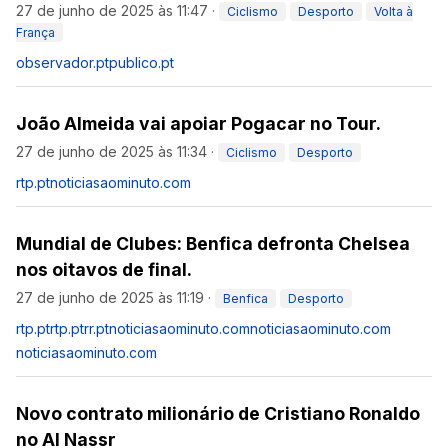
27 de junho de 2025 às 11:47
·
Ciclismo
Desporto
Volta à
França
observador.pt
publico.pt
João Almeida vai apoiar Pogacar no Tour.
27 de junho de 2025 às 11:34
·
Ciclismo
Desporto
rtp.pt
noticiasaominuto.com
Mundial de Clubes: Benfica defronta Chelsea
nos oitavos de final.
27 de junho de 2025 às 11:19
·
Benfica
Desporto
rtp.pt
rtp.pt
rr.pt
noticiasaominuto.com
noticiasaominuto.com
noticiasaominuto.com
Novo contrato milionário de Cristiano Ronaldo
no Al Nassr