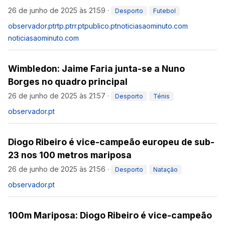
26 de junho de 2025 às 21:59
·
Desporto
Futebol
observador.pt
rtp.pt
rr.pt
publico.pt
noticiasaominuto.com
noticiasaominuto.com
Wimbledon: Jaime Faria junta-se a Nuno
Borges no quadro principal
26 de junho de 2025 às 21:57
·
Desporto
Ténis
observador.pt
Diogo Ribeiro é vice-campeão europeu de sub-
23 nos 100 metros mariposa
26 de junho de 2025 às 21:56
·
Desporto
Natação
observador.pt
100m Mariposa: Diogo Ribeiro é vice-campeão