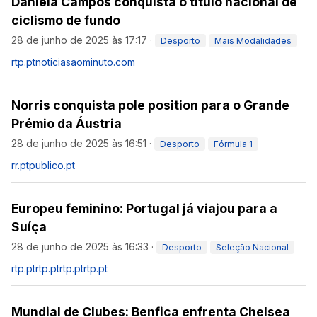
Daniela Campos conquista o título nacional de
ciclismo de fundo
28 de junho de 2025 às 17:17
·
Desporto
Mais Modalidades
rtp.pt
noticiasaominuto.com
Norris conquista pole position para o Grande
Prémio da Áustria
28 de junho de 2025 às 16:51
·
Desporto
Fórmula 1
rr.pt
publico.pt
Europeu feminino: Portugal já viajou para a
Suíça
28 de junho de 2025 às 16:33
·
Desporto
Seleção Nacional
rtp.pt
rtp.pt
rtp.pt
rtp.pt
Mundial de Clubes: Benfica enfrenta Chelsea