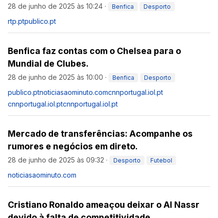
28 de junho de 2025 às 10:24
·
Benfica
Desporto
rtp.pt
publico.pt
Benfica faz contas com o Chelsea para o
Mundial de Clubes.
28 de junho de 2025 às 10:00
·
Benfica
Desporto
publico.pt
noticiasaominuto.com
cnnportugal.iol.pt
cnnportugal.iol.pt
cnnportugal.iol.pt
Mercado de transferências: Acompanhe os
rumores e negócios em direto.
28 de junho de 2025 às 09:32
·
Desporto
Futebol
noticiasaominuto.com
Cristiano Ronaldo ameaçou deixar o Al Nassr
devido à falta de competitividade.