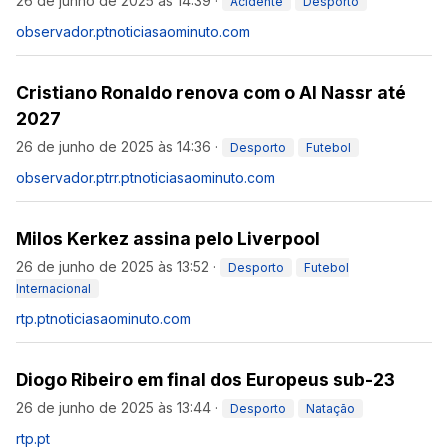
26 de junho de 2025 às 14:39
·
Acidente
Desporto
observador.pt
noticiasaominuto.com
Cristiano Ronaldo renova com o Al Nassr até
2027
26 de junho de 2025 às 14:36
·
Desporto
Futebol
observador.pt
rr.pt
noticiasaominuto.com
Milos Kerkez assina pelo Liverpool
26 de junho de 2025 às 13:52
·
Desporto
Futebol
Internacional
rtp.pt
noticiasaominuto.com
Diogo Ribeiro em final dos Europeus sub-23
26 de junho de 2025 às 13:44
·
Desporto
Natação
rtp.pt