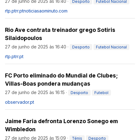
27 de junho de 2025 às 16:40
·
Desporto
Futebol Nacional
rtp.pt
rr.pt
noticiasaominuto.com
Rio Ave contrata treinador grego Sotiris
Silaidopoulos
27 de junho de 2025 às 16:40
·
Desporto
Futebol Nacional
rtp.pt
rr.pt
FC Porto eliminado do Mundial de Clubes;
Villas-Boas pondera mudanças
27 de junho de 2025 às 16:15
·
Desporto
Futebol
observador.pt
Jaime Faria defronta Lorenzo Sonego em
Wimbledon
27 de junho de 2025 às 15:09
·
Ténis
Desporto