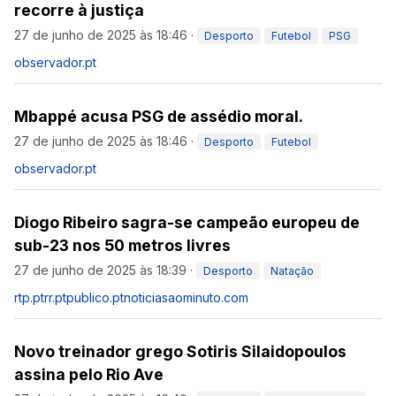
recorre à justiça
27 de junho de 2025 às 18:46
·
Desporto
Futebol
PSG
observador.pt
Mbappé acusa PSG de assédio moral.
27 de junho de 2025 às 18:46
·
Desporto
Futebol
observador.pt
Diogo Ribeiro sagra-se campeão europeu de
sub-23 nos 50 metros livres
27 de junho de 2025 às 18:39
·
Desporto
Natação
rtp.pt
rr.pt
publico.pt
noticiasaominuto.com
Novo treinador grego Sotiris Silaidopoulos
assina pelo Rio Ave