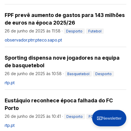
FPF prevê aumento de gastos para 143 milhões
de euros na época 2025/26
26 de junho de 2025 às 11:58
·
Desporto
Futebol
observador.pt
rr.pt
eco.sapo.pt
Sporting dispensa nove jogadores na equipa
de basquetebol
26 de junho de 2025 às 10:58
·
Basquetebol
Desporto
rtp.pt
Eustáquio reconhece época falhada do FC
Porto
26 de junho de 2025 às 10:41
·
Desporto
FC Porto
Futebol
📧
Newsletter
rtp.pt