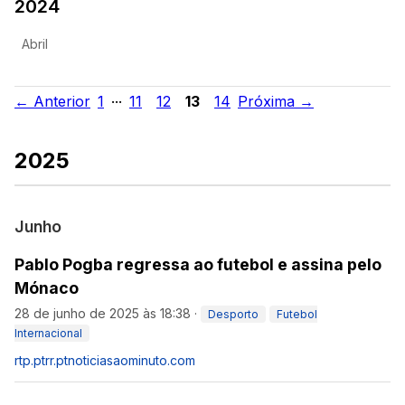
2024
Abril
...
← Anterior
1
11
12
13
14
Próxima →
2025
Junho
Pablo Pogba regressa ao futebol e assina pelo
Mónaco
28 de junho de 2025 às 18:38
·
Desporto
Futebol
Internacional
rtp.pt
rr.pt
noticiasaominuto.com