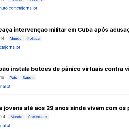
inuto.com
cmjornal.pt
aça intervenção militar em Cuba após acusaç
:14
·
Mundo
Política
cmjornal.pt
oão instala botões de pânico virtuais contra v
:16
·
País
Saúde
nal.pt
 jovens até aos 29 anos ainda vivem com os 
:24
·
Mundo
Sociedade
nal.pt