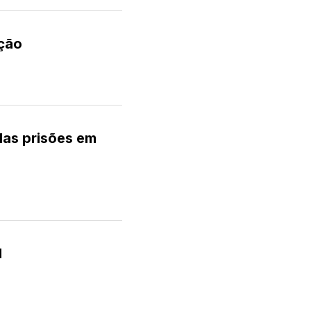
ação
das prisões em
l