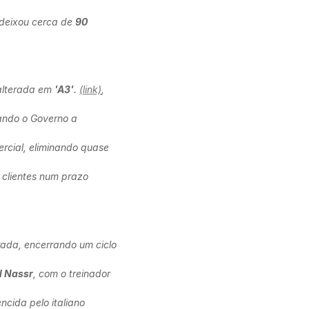
deixou cerca de
90
nalterada em
'A3'
.
(link)
,
vando o Governo a
rcial, eliminando quase
clientes num prazo
rada, encerrando um ciclo
l Nassr
, com o treinador
ncida pelo italiano