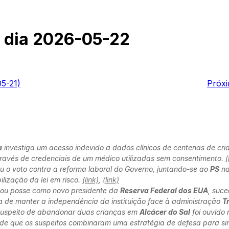
 dia
2026-05-22
5-21
)
Próxi
a
investiga um acesso indevido a dados clínicos de centenas de cri
avés de credenciais de um médico utilizadas sem consentimento.
(
 o voto contra a reforma laboral do Governo, juntando-se ao
PS
na
ilização da lei em risco.
(link)
,
(link)
ou posse como novo presidente da
Reserva Federal dos EUA
, suc
a de manter a independência da instituição face à administração
T
suspeito de abandonar duas crianças em
Alcácer do Sal
foi ouvido
 de que os suspeitos combinaram uma estratégia de defesa para 