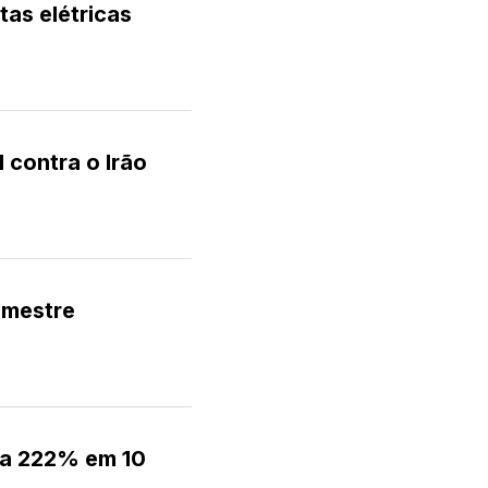
tas elétricas
contra o Irão
imestre
ara 222% em 10