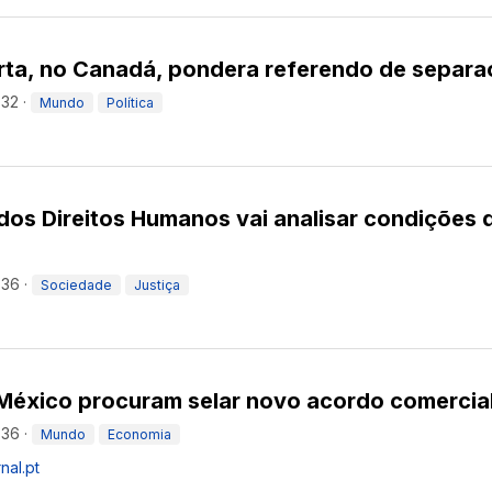
erta, no Canadá, pondera referendo de separ
:32
·
Mundo
Política
dos Direitos Humanos vai analisar condições 
:36
·
Sociedade
Justiça
 México procuram selar novo acordo comercia
:36
·
Mundo
Economia
nal.pt