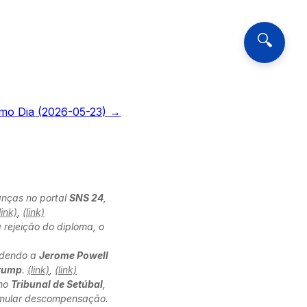
🔍
mo Dia (
2026-05-23
) →
anças no portal
SNS 24
,
link)
,
(link)
 rejeição do diploma, o
edendo a
Jerome Powell
rump
.
(link)
,
(link)
 no
Tribunal de Setúbal
,
simular descompensação.