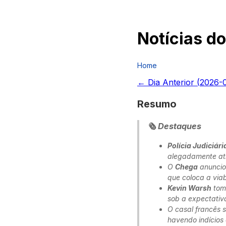
Notícias do
Home
← Dia Anterior (
2026-0
Resumo
🗞️ Destaques
Polícia Judiciári
alegadamente atr
O
Chega
anunciou
que coloca a viab
Kevin Warsh
tom
sob a expectativ
O casal francês 
havendo indícios