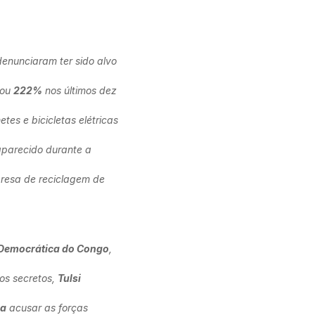
denunciaram ter sido alvo
rou
222%
nos últimos dez
es e bicicletas elétricas
aparecido durante a
esa de reciclagem de
 Democrática do Congo
,
ços secretos,
Tulsi
ia
acusar as forças