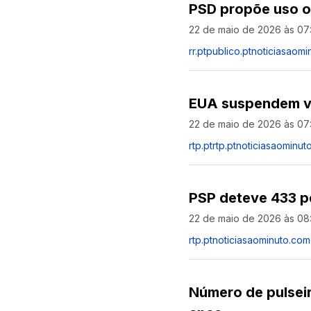
PSD propõe uso ob
22 de maio de 2026 às 07
rr.pt
publico.pt
noticiasaomi
EUA suspendem ve
22 de maio de 2026 às 07
rtp.pt
rtp.pt
noticiasaominut
PSP deteve 433 pe
22 de maio de 2026 às 08
rtp.pt
noticiasaominuto.com
Número de pulseir