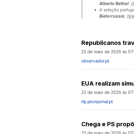
Alberto Bettiol
.
(
A seleção portug
Bielorrússia
.
(lin
Republicanos trav
22 de maio de 2026 às 07
observador.pt
EUA realizam sim
22 de maio de 2026 às 07:
rtp.pt
cmjornal.pt
Chega e PS propõ
22 de maio de 2026 às 07