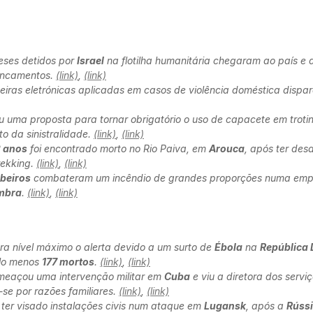
ueses detidos por
Israel
na flotilha humanitária chegaram ao país e 
pancamentos.
(link)
,
(link)
eiras eletrónicas aplicadas em casos de violência doméstica dispa
 uma proposta para tornar obrigatório o uso de capacete em trotinet
o da sinistralidade.
(link)
,
(link)
 anos
foi encontrado morto no Rio Paiva, em
Arouca
, após ter des
trekking
.
(link)
,
(link)
beiros
combateram um incêndio de grandes proporções numa empr
mbra
.
(link)
,
(link)
ra nível máximo o alerta devido a um surto de
Ébola
na
República
elo menos
177 mortos
.
(link)
,
(link)
eaçou uma intervenção militar em
Cuba
e viu a diretora dos servi
r-se por razões familiares.
(link)
,
(link)
ter visado instalações civis num ataque em
Lugansk
, após a
Rúss