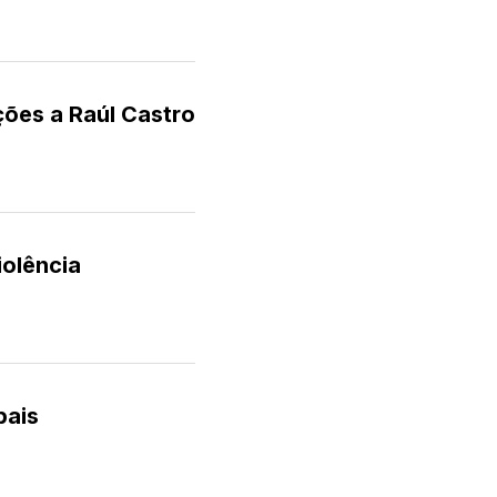
ões a Raúl Castro
iolência
pais