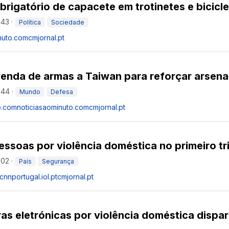
rigatório de capacete em trotinetes e bicicle
:43
·
Política
Sociedade
nuto.com
cmjornal.pt
nda de armas a Taiwan para reforçar arsenal 
:44
·
Mundo
Defesa
o.com
noticiasaominuto.com
cmjornal.pt
ssoas por violência doméstica no primeiro tr
:02
·
País
Segurança
cnnportugal.iol.pt
cmjornal.pt
as eletrónicas por violência doméstica disp