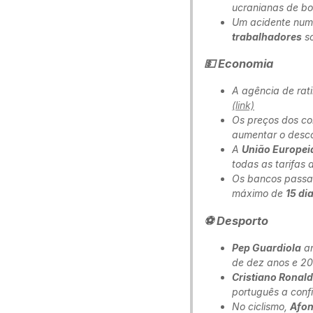
ucranianas de b
Um acidente num
trabalhadores
so
💵 Economia
A agência de
rat
(link)
Os preços dos co
aumentar o desc
A
União Europei
todas as tarifas 
Os bancos passam
máximo de
15 di
⚽ Desporto
Pep Guardiola
an
de dez anos e 20
Cristiano Ronal
português a conf
No ciclismo,
Afon