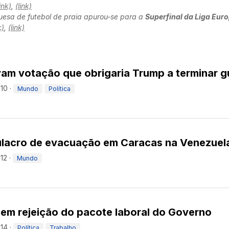
link)
,
(link)
uesa de futebol de praia apurou-se para a
Superfinal da Liga Eur
k)
,
(link)
am votação que obrigaria Trump a terminar g
:10
·
Mundo
Política
ulacro de evacuação em Caracas na Venezuel
12
·
Mundo
em rejeição do pacote laboral do Governo
:14
·
Política
Trabalho