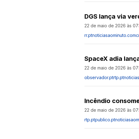
DGS lança via ver
22 de maio de 2026 às 07
rr.pt
noticiasaominuto.com
c
SpaceX adia lanç
22 de maio de 2026 às 07
observador.pt
rtp.pt
notici
Incêndio consome
22 de maio de 2026 às 07
rtp.pt
publico.pt
noticiasao