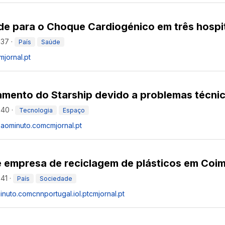
de para o Choque Cardiogénico em três hospi
:37
·
País
Saúde
mjornal.pt
amento do Starship devido a problemas técni
:40
·
Tecnologia
Espaço
asaominuto.com
cmjornal.pt
 empresa de reciclagem de plásticos em Coi
:41
·
País
Sociedade
minuto.com
cnnportugal.iol.pt
cmjornal.pt