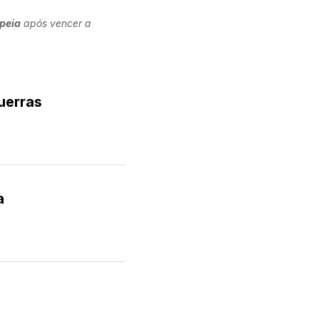
opeia
após vencer a
uerras
a