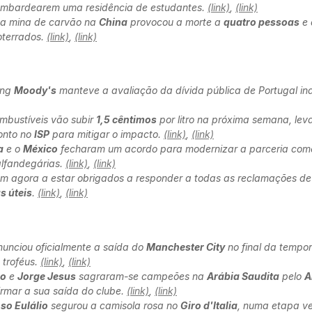
ombardearem uma residência de estudantes.
(link)
,
(link)
a mina de carvão na
China
provocou a morte a
quatro pessoas
e 
terrados.
(link)
,
(link)
ing
Moody's
manteve a avaliação da dívida pública de Portugal i
mbustíveis vão subir
1,5 cêntimos
por litro na próxima semana, le
onto no
ISP
para mitigar o impacto.
(link)
,
(link)
a
e o
México
fecharam um acordo para modernizar a parceria come
alfandegárias.
(link)
,
(link)
 agora a estar obrigados a responder a todas as reclamações de 
as úteis
.
(link)
,
(link)
unciou oficialmente a saída do
Manchester City
no final da tempo
 troféus.
(link)
,
(link)
do
e
Jorge Jesus
sagraram-se campeões na
Arábia Saudita
pelo
A
irmar a sua saída do clube.
(link)
,
(link)
so Eulálio
segurou a camisola rosa no
Giro d'Italia
, numa etapa ve