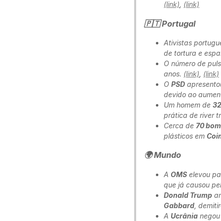
(link)
,
(link)
🇵🇹 Portugal
Ativistas portug
de tortura e es
O número de puls
anos.
(link)
,
(link)
O
PSD
apresentou
devido ao aument
Um homem de
32
prática de
river 
Cerca de
70 bom
plásticos em
Coi
🌍 Mundo
A
OMS
elevou pa
que já causou p
Donald Trump
am
Gabbard
, demiti
A
Ucrânia
negou 