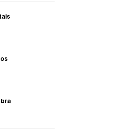
tais
cos
mbra