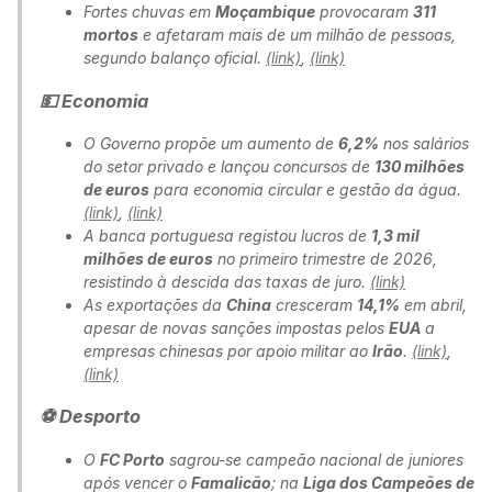
Fortes chuvas em
Moçambique
provocaram
311
mortos
e afetaram mais de um milhão de pessoas,
segundo balanço oficial.
(link)
,
(link)
💵 Economia
O Governo propõe um aumento de
6,2%
nos salários
do setor privado e lançou concursos de
130 milhões
de euros
para economia circular e gestão da água.
(link)
,
(link)
A banca portuguesa registou lucros de
1,3 mil
milhões de euros
no primeiro trimestre de 2026,
resistindo à descida das taxas de juro.
(link)
As exportações da
China
cresceram
14,1%
em abril,
apesar de novas sanções impostas pelos
EUA
a
empresas chinesas por apoio militar ao
Irão
.
(link)
,
(link)
⚽ Desporto
O
FC Porto
sagrou-se campeão nacional de juniores
após vencer o
Famalicão
; na
Liga dos Campeões de