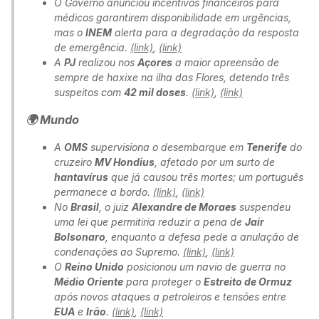
O Governo anunciou incentivos financeiros para
médicos garantirem disponibilidade em urgências,
mas o
INEM
alerta para a degradação da resposta
de emergência.
(link)
,
(link)
A
PJ
realizou nos
Açores
a maior apreensão de
sempre de haxixe na ilha das Flores, detendo três
suspeitos com
42 mil doses
.
(link)
,
(link)
🌍 Mundo
A
OMS
supervisiona o desembarque em
Tenerife
do
cruzeiro
MV Hondius
, afetado por um surto de
hantavírus
que já causou três mortes; um português
permanece a bordo.
(link)
,
(link)
No
Brasil
, o juiz
Alexandre de Moraes
suspendeu
uma lei que permitiria reduzir a pena de
Jair
Bolsonaro
, enquanto a defesa pede a anulação de
condenações ao Supremo.
(link)
,
(link)
O
Reino Unido
posicionou um navio de guerra no
Médio Oriente
para proteger o
Estreito de Ormuz
após novos ataques a petroleiros e tensões entre
EUA
e
Irão
.
(link)
,
(link)