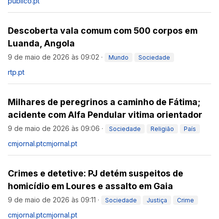
publico.pt
Descoberta vala comum com 500 corpos em
Luanda, Angola
9 de maio de 2026 às 09:02
·
Mundo
Sociedade
rtp.pt
Milhares de peregrinos a caminho de Fátima;
acidente com Alfa Pendular vitima orientador
9 de maio de 2026 às 09:06
·
Sociedade
Religião
País
cmjornal.pt
cmjornal.pt
Crimes e detetive: PJ detém suspeitos de
homicídio em Loures e assalto em Gaia
9 de maio de 2026 às 09:11
·
Sociedade
Justiça
Crime
cmjornal.pt
cmjornal.pt