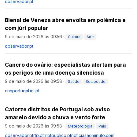
observador.pt
Bienal de Veneza abre envolta em polémica e
com júri popular
9 de maio de 2026 às 09:56
·
Cultura
Arte
observador.pt
Cancro do ovário: especialistas alertam para
os perigos de uma doença silenciosa
9 de maio de 2026 às 09:58
·
Saúde
Sociedade
cnnportugal.iol.pt
Catorze distritos de Portugal sob aviso
amarelo devido a chuva e vento forte
9 de maio de 2026 às 09:58
·
Meteorologia
País
observador.pt
rtp.pt
rr.pt
publico.pt
noticiasaominuto.com