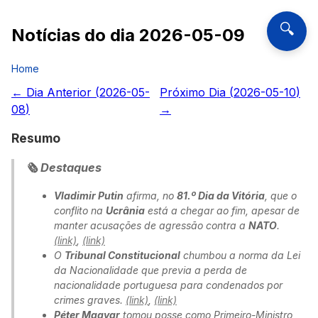
🔍
Notícias do dia
2026-05-09
Home
← Dia Anterior (
2026-05-
Próximo Dia (
2026-05-10
)
08
)
→
Resumo
🗞️ Destaques
Vladimir Putin
afirma, no
81.º Dia da Vitória
, que o
conflito na
Ucrânia
está a chegar ao fim, apesar de
manter acusações de agressão contra a
NATO
.
(link)
,
(link)
O
Tribunal Constitucional
chumbou a norma da Lei
da Nacionalidade que previa a perda de
nacionalidade portuguesa para condenados por
crimes graves.
(link)
,
(link)
Péter Magyar
tomou posse como Primeiro-Ministro