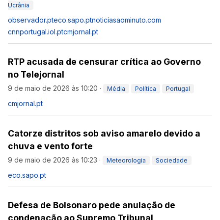
Ucrânia
observador.pt
eco.sapo.pt
noticiasaominuto.com
cnnportugal.iol.pt
cmjornal.pt
RTP acusada de censurar crítica ao Governo
no Telejornal
9 de maio de 2026 às 10:20
·
Média
Política
Portugal
cmjornal.pt
Catorze distritos sob aviso amarelo devido a
chuva e vento forte
9 de maio de 2026 às 10:23
·
Meteorologia
Sociedade
eco.sapo.pt
Defesa de Bolsonaro pede anulação de
condenação ao Supremo Tribunal