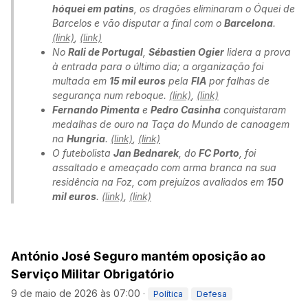
hóquei em patins
, os dragões eliminaram o Óquei de
Barcelos e vão disputar a final com o
Barcelona
.
(link)
,
(link)
No
Rali de Portugal
,
Sébastien Ogier
lidera a prova
à entrada para o último dia; a organização foi
multada em
15 mil euros
pela
FIA
por falhas de
segurança num reboque.
(link)
,
(link)
Fernando Pimenta
e
Pedro Casinha
conquistaram
medalhas de ouro na Taça do Mundo de canoagem
na
Hungria
.
(link)
,
(link)
O futebolista
Jan Bednarek
, do
FC Porto
, foi
assaltado e ameaçado com arma branca na sua
residência na Foz, com prejuízos avaliados em
150
mil euros
.
(link)
,
(link)
António José Seguro mantém oposição ao
Serviço Militar Obrigatório
9 de maio de 2026 às 07:00
·
Política
Defesa