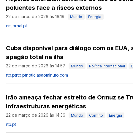
poluentes face a riscos externos
22 de março de 2026 às 16:19
·
Mundo
Energia
cmjornal.pt
Cuba disponível para diálogo com os EUA, 
apagão total na ilha
22 de março de 2026 às 14:57
·
Mundo
Política Internacional
E
rtp.pt
rtp.pt
noticiasaominuto.com
Irão ameaça fechar estreito de Ormuz se T
infraestruturas energéticas
22 de março de 2026 às 14:36
·
Mundo
Conflito
Energia
rtp.pt