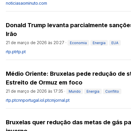
noticiasaominuto.com
Donald Trump levanta parcialmente sançõe
Irão
21 de março de 2026 às 20:27
·
Economia
Energia
EUA
rtp.pt
rtp.pt
Médio Oriente: Bruxelas pede redução de s
Estreito de Ormuz em foco
21 de março de 2026 às 17:35
·
Mundo
Energia
Conflito
rtp.pt
cnnportugal.iol.pt
cmjornal.pt
Bruxelas quer redução das metas de gás pa