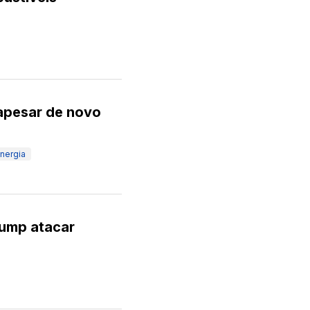
apesar de novo
nergia
rump atacar