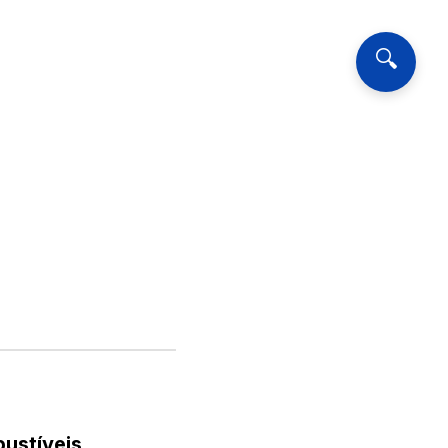
🔍
bustíveis