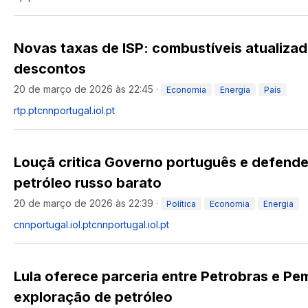
Novas taxas de ISP: combustíveis atualiz
descontos
20 de março de 2026 às 22:45
·
Economia
Energia
País
rtp.pt
cnnportugal.iol.pt
Louçã critica Governo português e defende
petróleo russo barato
20 de março de 2026 às 22:39
·
Política
Economia
Energia
cnnportugal.iol.pt
cnnportugal.iol.pt
Lula oferece parceria entre Petrobras e Pe
exploração de petróleo