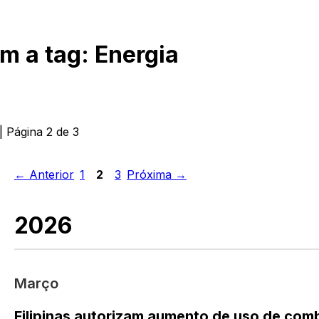
om a tag:
Energia
| Página
2
de
3
← Anterior
1
2
3
Próxima →
2026
Março
Filipinas autorizam aumento de uso de com