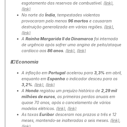
esgotamento das reservas de combustível.
(link)
,
(link)
No norte da
Índia
, tempestades violentas
provocaram pelo menos
96 mortos
e causaram
destruição generalizada em várias regiões.
(link)
,
(link)
A
Rainha Margarida II da Dinamarca
foi internada
de urgência após sofrer uma angina de peito/ataque
cardíaco aos
86 anos
.
(link)
,
(link)
💵 Economia
A inflação em
Portugal
acelerou para
3,3%
em abril,
enquanto em
Espanha
o indicador desceu para os
3,2%
.
(link)
,
(link)
A
Honda
registou um prejuízo histórico de
2,29 mil
milhões de euros
, as primeiras perdas anuais em
quase 70 anos, após o cancelamento de vários
modelos elétricos.
(link)
,
(link)
As taxas
Euribor
desceram nos prazos a três e 12
meses, mantendo-se inalteradas a seis meses.
(link)
,
(link)