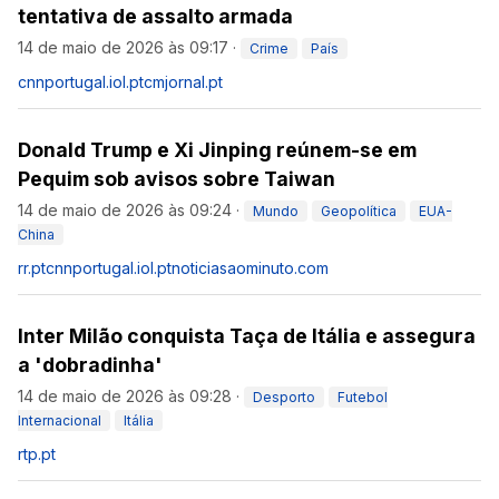
tentativa de assalto armada
14 de maio de 2026 às 09:17
·
Crime
País
cnnportugal.iol.pt
cmjornal.pt
Donald Trump e Xi Jinping reúnem-se em
Pequim sob avisos sobre Taiwan
14 de maio de 2026 às 09:24
·
Mundo
Geopolítica
EUA-
China
rr.pt
cnnportugal.iol.pt
noticiasaominuto.com
Inter Milão conquista Taça de Itália e assegura
a 'dobradinha'
14 de maio de 2026 às 09:28
·
Desporto
Futebol
Internacional
Itália
rtp.pt