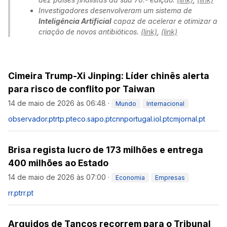
Investigadores desenvolveram um sistema de
Inteligência Artificial
capaz de acelerar e otimizar a
criação de novos antibióticos.
(link)
,
(link)
Cimeira Trump-Xi Jinping: Líder chinês alerta
para risco de conflito por Taiwan
14 de maio de 2026 às 06:48
·
Mundo
Internacional
observador.pt
rtp.pt
eco.sapo.pt
cnnportugal.iol.pt
cmjornal.pt
Brisa regista lucro de 173 milhões e entrega
400 milhões ao Estado
14 de maio de 2026 às 07:00
·
Economia
Empresas
rr.pt
rr.pt
Arguidos de Tancos recorrem para o Tribunal