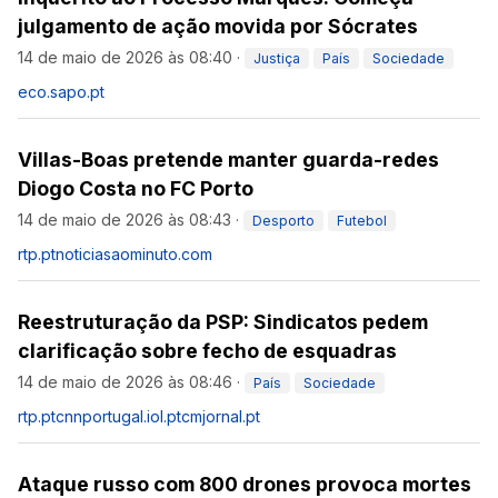
julgamento de ação movida por Sócrates
14 de maio de 2026 às 08:40
·
Justiça
País
Sociedade
eco.sapo.pt
Villas-Boas pretende manter guarda-redes
Diogo Costa no FC Porto
14 de maio de 2026 às 08:43
·
Desporto
Futebol
rtp.pt
noticiasaominuto.com
Reestruturação da PSP: Sindicatos pedem
clarificação sobre fecho de esquadras
14 de maio de 2026 às 08:46
·
País
Sociedade
rtp.pt
cnnportugal.iol.pt
cmjornal.pt
Ataque russo com 800 drones provoca mortes