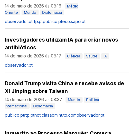
14 de maio de 2026 às 08:16
·
Médio
Oriente
Mundo
Diplomacia
observador.pt
rtp.pt
publico.pt
eco.sapo.pt
Investigadores utilizam IA para criar novos
antibióticos
14 de maio de 2026 às 08:17
·
Ciência
Saúde
IA
observador.pt
Donald Trump visita China e recebe avisos de
Xi Jinping sobre Taiwan
14 de maio de 2026 às 08:37
·
Mundo
Política
Internacional
Diplomacia
publico.pt
rtp.pt
noticiasaominuto.com
observador.pt
Inquérito ao Processo Marquês: Começa