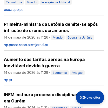
Tecnologia
Mundo
Inteligência Artificial
eco.sapo.pt
Primeira-ministra da Letónia demite-se após
intrusão de drones ucranianos
14 de maio de 2026 às 11:26
·
Mundo
Guerra na Ucrânia
rtp.pt
eco.sapo.pt
cmjornal.pt
Aumento das tarifas aéreas na Europa
inevitável devido à guerra
14 de maio de 2026 às 11:29
·
Economia
Aviação
rtp.pt
INEM instaura processo disciplinar após morte
📧
Newsletter
em Ourém
14 de maio de 2026 às 11:31
·
Sociedade
Saúde