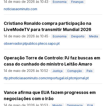
14 de maio de 2026 às 10:43
·
Economia
Finanças
noticiasaominuto.com
Cristiano Ronaldo compra participação na
LiveModeTV para transmitir Mundial 2026
14 de maio de 2026 às 10:45
·
Economia
Desporto
Media
observador.pt
publico.pt
eco.sapo.pt
Operação Torre de Controlo: PJ faz buscas em
casa do cunhado do ministro Leitão Amaro
14 de maio de 2026 às 10:52
·
Justiça
Corrupção
País
rtp.pt
noticiasaominuto.com
cnnportugal.iol.pt
cmjornal.pt
Vance afirma que EUA fazem progressos em
negociações com o Irão
14 de maio de 2026 às 10:53
·
Mundo
Diplomacia
EUA