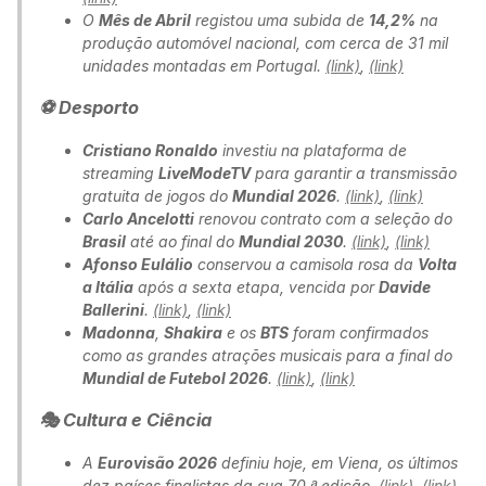
O
Mês de Abril
registou uma subida de
14,2%
na
produção automóvel nacional, com cerca de 31 mil
unidades montadas em Portugal.
(link)
,
(link)
⚽ Desporto
Cristiano Ronaldo
investiu na plataforma de
streaming
LiveModeTV
para garantir a transmissão
gratuita de jogos do
Mundial 2026
.
(link)
,
(link)
Carlo Ancelotti
renovou contrato com a seleção do
Brasil
até ao final do
Mundial 2030
.
(link)
,
(link)
Afonso Eulálio
conservou a camisola rosa da
Volta
a Itália
após a sexta etapa, vencida por
Davide
Ballerini
.
(link)
,
(link)
Madonna
,
Shakira
e os
BTS
foram confirmados
como as grandes atrações musicais para a final do
Mundial de Futebol 2026
.
(link)
,
(link)
🎭 Cultura e Ciência
A
Eurovisão 2026
definiu hoje, em Viena, os últimos
dez países finalistas da sua 70.ª edição.
(link)
,
(link)