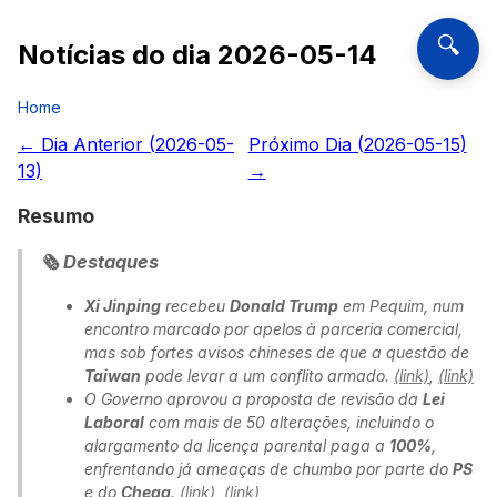
🔍
Notícias do dia
2026-05-14
Home
← Dia Anterior (
2026-05-
Próximo Dia (
2026-05-15
)
13
)
→
Resumo
🗞️ Destaques
Xi Jinping
recebeu
Donald Trump
em Pequim, num
encontro marcado por apelos à parceria comercial,
mas sob fortes avisos chineses de que a questão de
Taiwan
pode levar a um conflito armado.
(link)
,
(link)
O Governo aprovou a proposta de revisão da
Lei
Laboral
com mais de 50 alterações, incluindo o
alargamento da licença parental paga a
100%
,
enfrentando já ameaças de chumbo por parte do
PS
e do
Chega
.
(link)
,
(link)