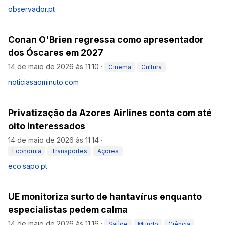
observador.pt
Conan O'Brien regressa como apresentador
dos Óscares em 2027
14 de maio de 2026 às 11:10
·
Cinema
Cultura
noticiasaominuto.com
Privatização da Azores Airlines conta com até
oito interessados
14 de maio de 2026 às 11:14
·
Economia
Transportes
Açores
eco.sapo.pt
UE monitoriza surto de hantavírus enquanto
especialistas pedem calma
14 de maio de 2026 às 11:16
·
Saúde
Mundo
Ciência