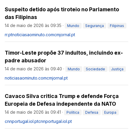
Suspeito detido após tiroteio no Parlamento
das Filipinas
14 de maio de 2026 às 09:35
·
Mundo
Segurança
Filipinas
rr.pt
noticiasaominuto.com
cmjornal.pt
Timor-Leste propõe 37 indultos, incluindo ex-
padre abusador
14 de maio de 2026 às 09:40
·
Mundo
Sociedade
Justiça
noticiasaominuto.com
cmjornal.pt
Cavaco Silva critica Trump e defende Força
Europeia de Defesa independente da NATO
14 de maio de 2026 às 09:41
·
Política
Defesa
Europa
cnnportugal.iol.pt
cnnportugal.iol.pt