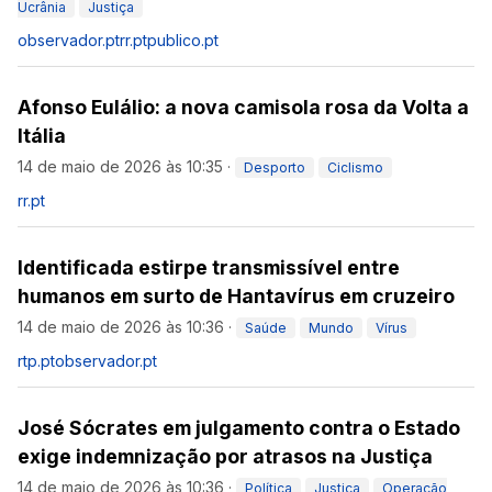
Ucrânia
Justiça
observador.pt
rr.pt
publico.pt
Afonso Eulálio: a nova camisola rosa da Volta a
Itália
14 de maio de 2026 às 10:35
·
Desporto
Ciclismo
rr.pt
Identificada estirpe transmissível entre
humanos em surto de Hantavírus em cruzeiro
14 de maio de 2026 às 10:36
·
Saúde
Mundo
Vírus
rtp.pt
observador.pt
José Sócrates em julgamento contra o Estado
exige indemnização por atrasos na Justiça
14 de maio de 2026 às 10:36
·
Política
Justiça
Operação