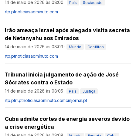
14 de maio de 2026 às 08:00
·
País
Sociedade
rtp.pt
noticiasaominuto.com
Irão ameaça Israel após alegada visita secreta
de Netanyahu aos Emirados
14 de maio de 2026 às 08:03
·
Mundo
Conflitos
rtp.pt
noticiasaominuto.com
Tribunal inicia julgamento de ação de José
Sócrates contra o Estado
14 de maio de 2026 às 08:05
·
País
Justiça
rtp.pt
rr.pt
noticiasaominuto.com
cmjornal.pt
Cuba admite cortes de energia severos devido
a crise energética
14 de maio de 2026 às 08:08
·
Mundo
Energia
Cuba