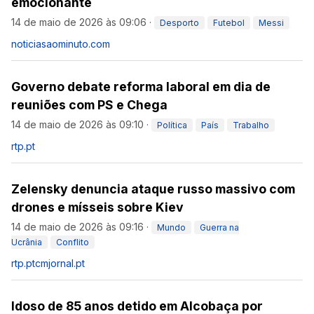
emocionante
14 de maio de 2026 às 09:06
·
Desporto
Futebol
Messi
noticiasaominuto.com
Governo debate reforma laboral em dia de
reuniões com PS e Chega
14 de maio de 2026 às 09:10
·
Política
País
Trabalho
rtp.pt
Zelensky denuncia ataque russo massivo com
drones e mísseis sobre Kiev
14 de maio de 2026 às 09:16
·
Mundo
Guerra na
Ucrânia
Conflito
rtp.pt
cmjornal.pt
Idoso de 85 anos detido em Alcobaça por