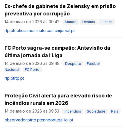
Ex-chefe de gabinete de Zelensky em prisão
preventiva por corrupção
14 de maio de 2026 às 09:42
·
Mundo
Ucrânia
Justiça
rtp.pt
noticiasaominuto.com
cmjornal.pt
FC Porto sagra-se campeão: Antevisão da
última jornada da I Liga
14 de maio de 2026 às 09:48
·
Desporto
Futebol
Nacional
FC Porto
rtp.pt
rtp.pt
Proteção Civil alerta para elevado risco de
incêndios rurais em 2026
14 de maio de 2026 às 09:53
·
Incêndios
Sociedade
País
observador.pt
rtp.pt
cnnportugal.iol.pt