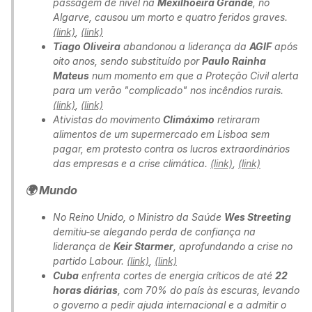
passagem de nível na
Mexilhoeira Grande
, no
Algarve, causou um morto e quatro feridos graves.
(link)
,
(link)
Tiago Oliveira
abandonou a liderança da
AGIF
após
oito anos, sendo substituído por
Paulo Rainha
Mateus
num momento em que a Proteção Civil alerta
para um verão "complicado" nos incêndios rurais.
(link)
,
(link)
Ativistas do movimento
Climáximo
retiraram
alimentos de um supermercado em Lisboa sem
pagar, em protesto contra os lucros extraordinários
das empresas e a crise climática.
(link)
,
(link)
🌍 Mundo
No Reino Unido, o Ministro da Saúde
Wes Streeting
demitiu-se alegando perda de confiança na
liderança de
Keir Starmer
, aprofundando a crise no
partido Labour.
(link)
,
(link)
Cuba
enfrenta cortes de energia críticos de até
22
horas diárias
, com 70% do país às escuras, levando
o governo a pedir ajuda internacional e a admitir o