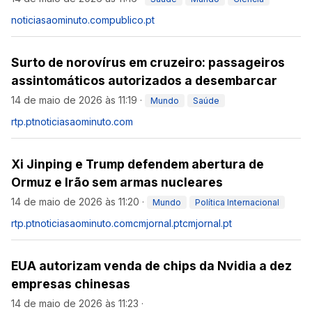
noticiasaominuto.com
publico.pt
Surto de norovírus em cruzeiro: passageiros
assintomáticos autorizados a desembarcar
14 de maio de 2026 às 11:19
·
Mundo
Saúde
rtp.pt
noticiasaominuto.com
Xi Jinping e Trump defendem abertura de
Ormuz e Irão sem armas nucleares
14 de maio de 2026 às 11:20
·
Mundo
Política Internacional
rtp.pt
noticiasaominuto.com
cmjornal.pt
cmjornal.pt
EUA autorizam venda de chips da Nvidia a dez
empresas chinesas
14 de maio de 2026 às 11:23
·