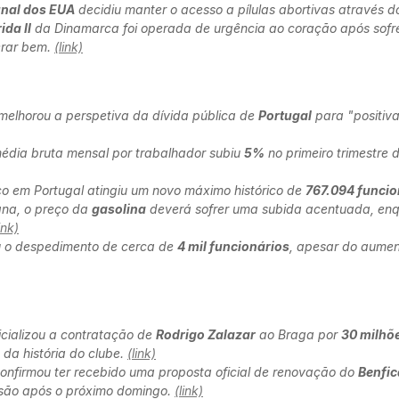
nal dos EUA
decidiu manter o acesso a pílulas abortivas através d
da II
da Dinamarca foi operada de urgência ao coração após sofr
erar bem.
(link)
melhorou a perspetiva da dívida pública de
Portugal
para "positiva
dia bruta mensal por trabalhador subiu
5%
no primeiro trimestre
o em Portugal atingiu um novo máximo histórico de
767.094 funcio
na, o preço da
gasolina
deverá sofrer uma subida acentuada, en
ink)
 o despedimento de cerca de
4 mil funcionários
, apesar do aumen
icializou a contratação de
Rodrigo Zalazar
ao Braga por
30 milhõ
 da história do clube.
(link)
onfirmou ter recebido uma proposta oficial de renovação do
Benfic
são após o próximo domingo.
(link)