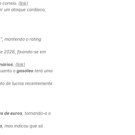
o correio.
(link)
er um ataque cardíaco,
", mantendo o rating
 de 2026, fixando-se em
nários
.
(link)
quanto o
gasóleo
terá uma
to de lucros recentemente
es de euros
, tornando-o o
a
, mas indicou que só