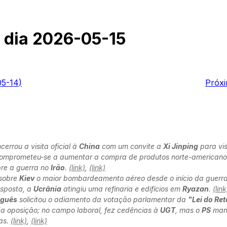
 dia
2026-05-15
05-14
)
Próxi
cerrou a visita oficial à
China
com um convite a
Xi Jinping
para vis
omprometeu-se a aumentar a compra de produtos norte-americanos
re a guerra no
Irão
.
(link)
,
(link)
sobre
Kiev
o maior bombardeamento aéreo desde o início da guerr
esposta, a
Ucrânia
atingiu uma refinaria e edifícios em
Ryazan
.
(link
uguês
solicitou o adiamento da votação parlamentar da
"Lei do Re
 da oposição; no campo laboral, fez cedências à
UGT
, mas o
PS
mant
as.
(link)
,
(link)