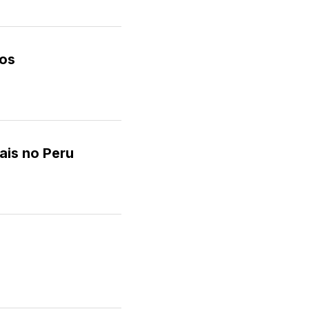
cos
ais no Peru