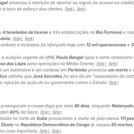
ugal
anunciou a intenção de apertar as regras de acesso ao crédit
es à taxa de esforço dos clientes.
(link)
,
(link)
eu
4 toneladas de haxixe
e três embarcações na
Ria Formosa
e mai
ndola
.
(link)
,
(link)
 combate a incêndios foi reforçado hoje com
12 mil operacionais
e
3
u a audição urgente do MNE
Paulo Rangel
após o norte-americano
se das Lajes
para operações no Médio Oriente.
(link)
,
(link)
re um automóvel e um comboio em
Portimão
provocou
um morto
e 
lico
admitiu que
José Sócrates
foi alvo de um "assassinato de cará
 a rejeição da ação do ex-governante contra o Estado.
(link)
prolongaram o cessar-fogo por mais
45 dias
, enquanto
Netanyah
trolam
60%
de Gaza.
(link)
,
(link)
stades no norte da
Índia
provocaram a morte de pelo menos
111 pe
e
Ébola
na
República Democrática do Congo
já causou
65 mortos
eiro caso importado.
(link)
,
(link)