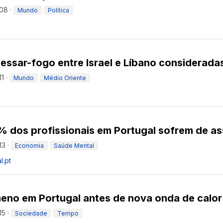
:08
·
Mundo
Política
ssar-fogo entre Israel e Líbano consideradas
11
·
Mundo
Médio Oriente
% dos profissionais em Portugal sofrem de as
13
·
Economia
Saúde Mental
l.pt
eno em Portugal antes de nova onda de calor
15
·
Sociedade
Tempo