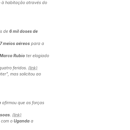
o à habitação através do
s de
6 mil doses de
7 meios aéreos
para a
Marco Rubio
ter elogiado
quatro feridos.
(link)
ter", mas solicitou ao
u
afirmou que as forças
ssoas
.
(link)
, com o
Uganda
a