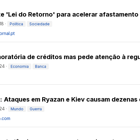
e 'Lei do Retorno' para acelerar afastamento
18
·
Política
Sociedade
ornal.pt
oratória de créditos mas pede atenção à re
:24
·
Economia
Banca
a: Ataques em Ryazan e Kiev causam dezenas 
:24
·
Mundo
Guerra
o.com