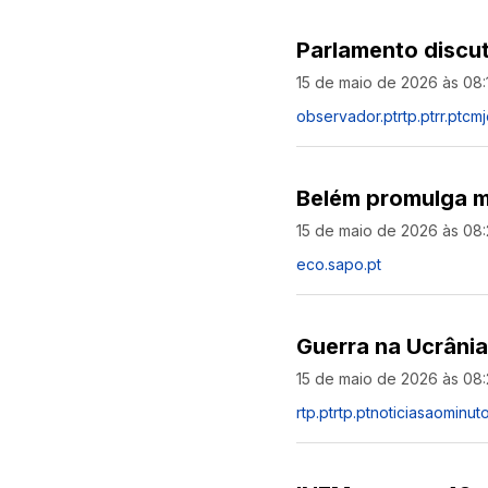
Parlamento discut
15 de maio de 2026 às 08:
observador.pt
rtp.pt
rr.pt
cmj
Belém promulga m
15 de maio de 2026 às 08
eco.sapo.pt
Guerra na Ucrâni
15 de maio de 2026 às 08
rtp.pt
rtp.pt
noticiasaominut