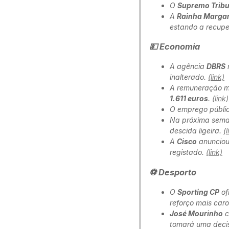
O
Supremo Tribu
A
Rainha Margari
estando a recup
💵 Economia
A agência
DBRS
inalterado.
(link)
A remuneração mé
1.611 euros
.
(link)
O emprego públic
Na próxima sema
descida ligeira.
(l
A
Cisco
anunciou
registado.
(link)
⚽ Desporto
O
Sporting CP
of
reforço mais caro
José Mourinho
c
tomará uma deci