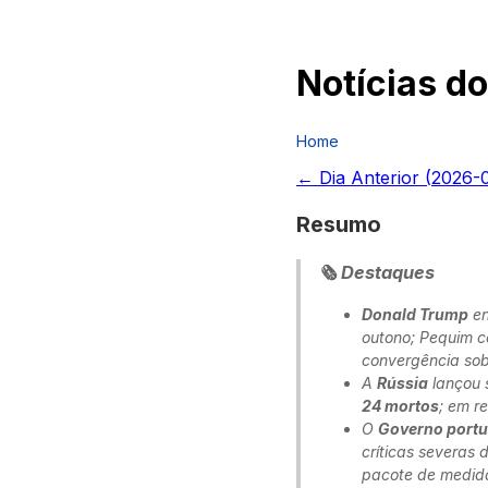
Notícias do
Home
← Dia Anterior (
2026-
Resumo
🗞️ Destaques
Donald Trump
en
outono; Pequim c
convergência sob
A
Rússia
lançou 
24 mortos
; em r
O
Governo port
críticas severas
pacote de medid