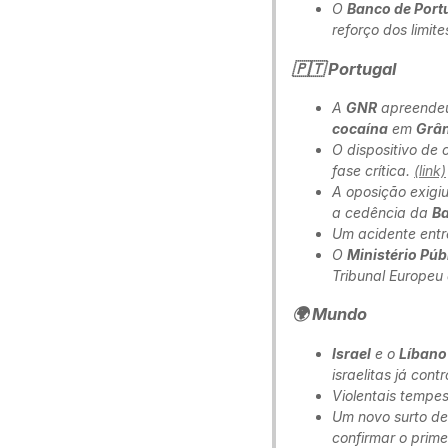
O
Banco de Port
reforço dos limit
🇵🇹 Portugal
A
GNR
apreend
cocaína
em
Grâ
O dispositivo de
fase crítica.
(link)
A oposição exigi
a cedência da
Ba
Um acidente ent
O
Ministério Púb
Tribunal Europeu
🌍 Mundo
Israel
e o
Líbano
israelitas já con
Violentais tempe
Um novo surto d
confirmar o prim