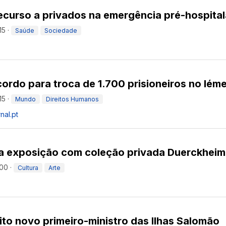
ecurso a privados na emergência pré-hospital
15
·
Saúde
Sociedade
ordo para troca de 1.700 prisioneiros no Iém
15
·
Mundo
Direitos Humanos
nal.pt
ra exposição com coleção privada Duerckheim
:00
·
Cultura
Arte
to novo primeiro-ministro das Ilhas Salomão