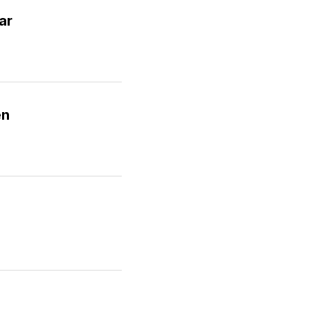
ar
en