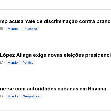
mp acusa Yale de discriminação contra bran
16
·
Mundo
Educação
López Aliaga exige novas eleições presidenci
17
·
Mundo
Política
eúne-se com autoridades cubanas em Havana
18
·
Mundo
Geopolítica