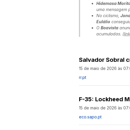
Hidemasa Morit
uma mensagem p
No ciclismo,
Jona
Eulálio
conseguiu
O
Boavista
anunc
acumuladas.
(lin
Salvador Sobral c
15 de maio de 2026 às 07
rr.pt
F-35: Lockheed Ma
15 de maio de 2026 às 07
eco.sapo.pt