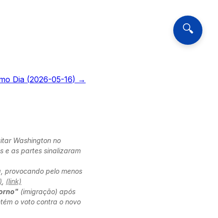
🔍
mo Dia (
2026-05-16
) →
itar Washington no
 e as partes sinalizaram
a, provocando pelo menos
)
,
(link)
torno"
(imigração) após
ém o voto contra o novo