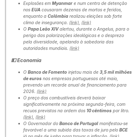
Explosões em
Myanmar
e num centro de detenção
nos
EUA
causaram dezenas de mortos e feridos,
enquanto a
Colômbia
realizou eleições sob forte
clima de insegurança.
(link)
,
(link)
O
Papa Leão XIV
alertou, durante o Angelus, para o
perigo das polarizações ideológicas e o desprezo
pela diversidade, apelando à sabedoria das
autoridades mundiais.
(link)
💵 Economia
O
Banco de Fomento
injetou mais de
3,5 mil milhões
de euros
nas empresas portuguesas até maio,
prevendo um recorde anual de financiamento para
2026.
(link)
O preço dos combustíveis deverá baixar
significativamente na próxima segunda-feira, com
recuos previstos na ordem dos
10 cêntimos
por litro.
(link)
,
(link)
O Governador do
Banco de Portugal
manifestou-se
favorável a uma subida das taxas de juro pelo
BCE
já no mês de junho para travar a inflação.
(link)