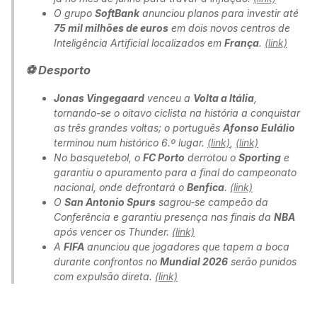
O grupo
SoftBank
anunciou planos para investir até
75 mil milhões de euros
em dois novos centros de
Inteligência Artificial localizados em
França
.
(link)
⚽ Desporto
Jonas Vingegaard
venceu a
Volta a Itália
,
tornando-se o oitavo ciclista na história a conquistar
as três grandes voltas; o português
Afonso Eulálio
terminou num histórico 6.º lugar.
(link)
,
(link)
No basquetebol, o
FC Porto
derrotou o
Sporting
e
garantiu o apuramento para a final do campeonato
nacional, onde defrontará o
Benfica
.
(link)
O
San Antonio Spurs
sagrou-se campeão da
Conferência e garantiu presença nas finais da
NBA
após vencer os Thunder.
(link)
A
FIFA
anunciou que jogadores que tapem a boca
durante confrontos no
Mundial 2026
serão punidos
com expulsão direta.
(link)