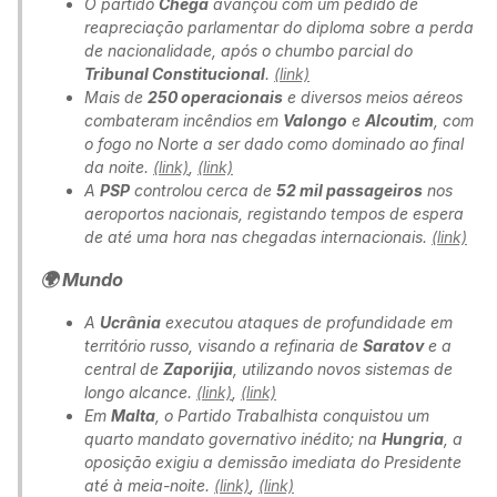
O partido
Chega
avançou com um pedido de
reapreciação parlamentar do diploma sobre a perda
de nacionalidade, após o chumbo parcial do
Tribunal Constitucional
.
(link)
Mais de
250 operacionais
e diversos meios aéreos
combateram incêndios em
Valongo
e
Alcoutim
, com
o fogo no Norte a ser dado como dominado ao final
da noite.
(link)
,
(link)
A
PSP
controlou cerca de
52 mil passageiros
nos
aeroportos nacionais, registando tempos de espera
de até uma hora nas chegadas internacionais.
(link)
🌍 Mundo
A
Ucrânia
executou ataques de profundidade em
território russo, visando a refinaria de
Saratov
e a
central de
Zaporijia
, utilizando novos sistemas de
longo alcance.
(link)
,
(link)
Em
Malta
, o Partido Trabalhista conquistou um
quarto mandato governativo inédito; na
Hungria
, a
oposição exigiu a demissão imediata do Presidente
até à meia-noite.
(link)
,
(link)