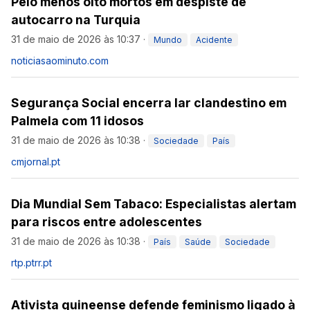
Pelo menos oito mortos em despiste de
autocarro na Turquia
31 de maio de 2026 às 10:37
·
Mundo
Acidente
noticiasaominuto.com
Segurança Social encerra lar clandestino em
Palmela com 11 idosos
31 de maio de 2026 às 10:38
·
Sociedade
País
cmjornal.pt
Dia Mundial Sem Tabaco: Especialistas alertam
para riscos entre adolescentes
31 de maio de 2026 às 10:38
·
País
Saúde
Sociedade
rtp.pt
rr.pt
Ativista guineense defende feminismo ligado à