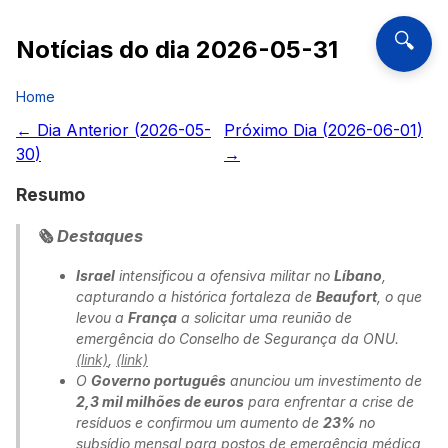
🔍
Notícias do dia
2026-05-31
Home
← Dia Anterior (
2026-05-
Próximo Dia (
2026-06-01
)
30
)
→
Resumo
🗞️ Destaques
Israel
intensificou a ofensiva militar no
Líbano
,
capturando a histórica fortaleza de
Beaufort
, o que
levou a
França
a solicitar uma reunião de
emergência do Conselho de Segurança da ONU.
(link)
,
(link)
O
Governo português
anunciou um investimento de
2,3 mil milhões de euros
para enfrentar a crise de
resíduos e confirmou um aumento de
23%
no
subsídio mensal para postos de emergência médica