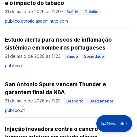
e o impacto do tabaco
31 de maio de 2026 às 11:20
·
Saúde
Opinião
publico.pt
noticiasaominuto.com
Estudo alerta para riscos de inflamação
sistémica em bombeiros portugueses
31 de maio de 2026 às 11:23
·
Saúde
Sociedade
publico.pt
San Antonio Spurs vencem Thunder e
garantem final da NBA
31 de maio de 2026 às 11:23
·
Desporto
Basquetebol
publico.pt
📧
Newsletter
Injeção inovadora contra o cancro erradica
tumores inteiros em estudo clínico