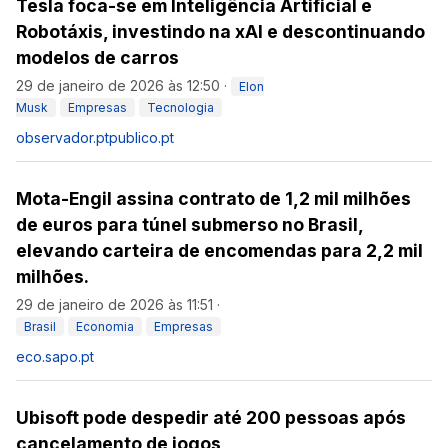
Tesla foca-se em Inteligência Artificial e
Robotáxis, investindo na xAI e descontinuando
modelos de carros
29 de janeiro de 2026 às 12:50
·
Elon
Musk
Empresas
Tecnologia
observador.pt
publico.pt
Mota-Engil assina contrato de 1,2 mil milhões
de euros para túnel submerso no Brasil,
elevando carteira de encomendas para 2,2 mil
milhões.
29 de janeiro de 2026 às 11:51
·
Brasil
Economia
Empresas
eco.sapo.pt
Ubisoft pode despedir até 200 pessoas após
cancelamento de jogos