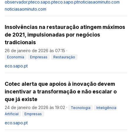
observador.pt
eco.sapo.pt
eco.sapo.pt
noticiasaominuto.com
noticiasaominuto.com
Insolvências na restauração atingem máximos
de 2021, impulsionadas por negócios
tradicionais
26 de janeiro de 2026 às 07:15
·
Economia
Empresas
Restauração
eco.sapo.pt
Cotec alerta que apoios à inovação devem
incentivar a transformação e não escalar o
que já existe
24 de janeiro de 2026 às 19:02
·
Tecnologia
Inteligência
Artificial
Empresas
eco.sapo.pt