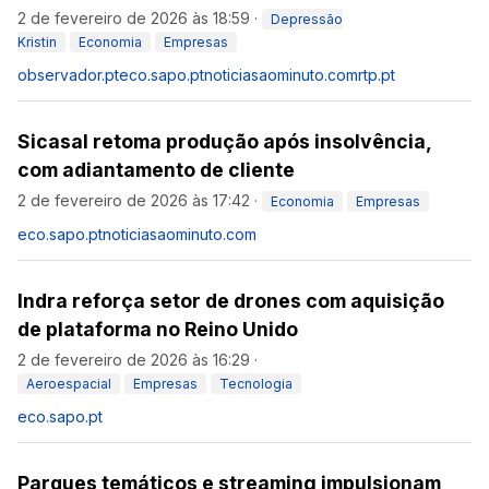
2 de fevereiro de 2026 às 18:59
·
Depressão
Kristin
Economia
Empresas
observador.pt
eco.sapo.pt
noticiasaominuto.com
rtp.pt
Sicasal retoma produção após insolvência,
com adiantamento de cliente
2 de fevereiro de 2026 às 17:42
·
Economia
Empresas
eco.sapo.pt
noticiasaominuto.com
Indra reforça setor de drones com aquisição
de plataforma no Reino Unido
2 de fevereiro de 2026 às 16:29
·
Aeroespacial
Empresas
Tecnologia
eco.sapo.pt
Parques temáticos e streaming impulsionam