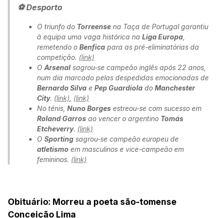
⚽ Desporto
O triunfo do
Torreense
na Taça de Portugal garantiu
à equipa uma vaga histórica na
Liga Europa
,
remetendo o
Benfica
para as pré-eliminatórias da
competição.
(link)
O
Arsenal
sagrou-se campeão inglês após 22 anos,
num dia marcado pelas despedidas emocionadas de
Bernardo Silva
e
Pep Guardiola
do
Manchester
City
.
(link)
,
(link)
No ténis,
Nuno Borges
estreou-se com sucesso em
Roland Garros
ao vencer o argentino
Tomás
Etcheverry
.
(link)
O
Sporting
sagrou-se campeão europeu de
atletismo
em masculinos e vice-campeão em
femininos.
(link)
Obituário: Morreu a poeta são-tomense
Conceição Lima