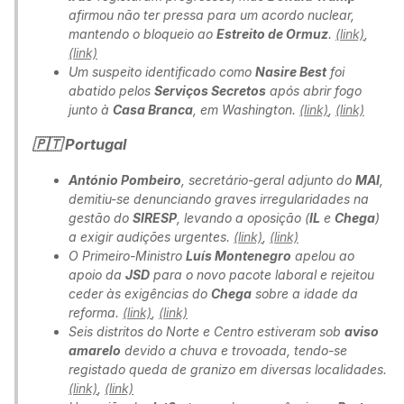
afirmou não ter pressa para um acordo nuclear,
mantendo o bloqueio ao
Estreito de Ormuz
.
(link)
,
(link)
Um suspeito identificado como
Nasire Best
foi
abatido pelos
Serviços Secretos
após abrir fogo
junto à
Casa Branca
, em Washington.
(link)
,
(link)
🇵🇹 Portugal
António Pombeiro
, secretário-geral adjunto do
MAI
,
demitiu-se denunciando graves irregularidades na
gestão do
SIRESP
, levando a oposição (
IL
e
Chega
)
a exigir audições urgentes.
(link)
,
(link)
O Primeiro-Ministro
Luís Montenegro
apelou ao
apoio da
JSD
para o novo pacote laboral e rejeitou
ceder às exigências do
Chega
sobre a idade da
reforma.
(link)
,
(link)
Seis distritos do Norte e Centro estiveram sob
aviso
amarelo
devido a chuva e trovoada, tendo-se
registado queda de granizo em diversas localidades.
(link)
,
(link)