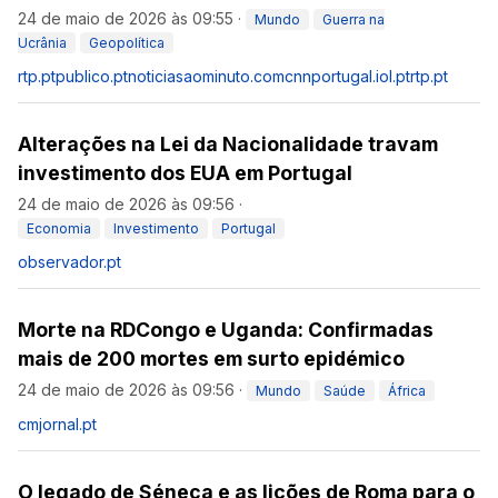
24 de maio de 2026 às 09:55
·
Mundo
Guerra na
Ucrânia
Geopolítica
rtp.pt
publico.pt
noticiasaominuto.com
cnnportugal.iol.pt
rtp.pt
Alterações na Lei da Nacionalidade travam
investimento dos EUA em Portugal
24 de maio de 2026 às 09:56
·
Economia
Investimento
Portugal
observador.pt
Morte na RDCongo e Uganda: Confirmadas
mais de 200 mortes em surto epidémico
24 de maio de 2026 às 09:56
·
Mundo
Saúde
África
cmjornal.pt
O legado de Séneca e as lições de Roma para o