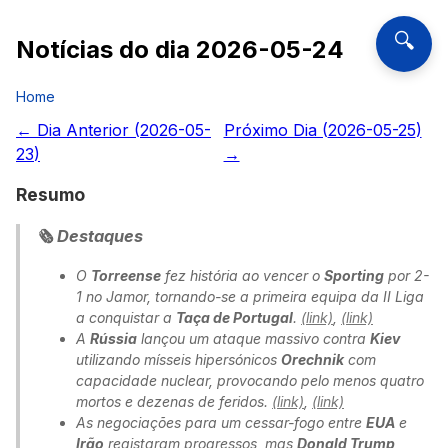
🔍
Notícias do dia
2026-05-24
Home
← Dia Anterior (
2026-05-
Próximo Dia (
2026-05-25
)
23
)
→
Resumo
🗞️ Destaques
O
Torreense
fez história ao vencer o
Sporting
por 2-
1 no Jamor, tornando-se a primeira equipa da II Liga
a conquistar a
Taça de Portugal
.
(link)
,
(link)
A
Rússia
lançou um ataque massivo contra
Kiev
utilizando mísseis hipersónicos
Orechnik
com
capacidade nuclear, provocando pelo menos quatro
mortos e dezenas de feridos.
(link)
,
(link)
As negociações para um cessar-fogo entre
EUA
e
Irão
registaram progressos, mas
Donald Trump