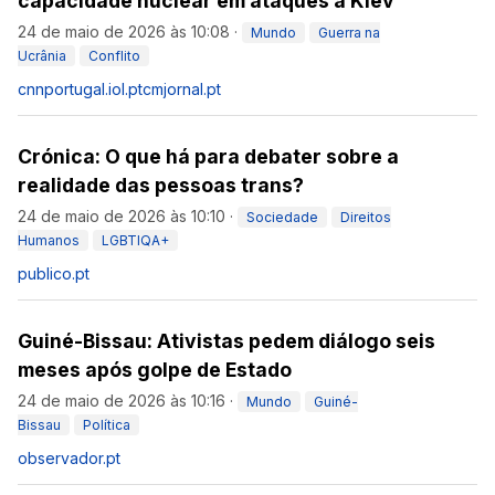
capacidade nuclear em ataques a Kiev
24 de maio de 2026 às 10:08
·
Mundo
Guerra na
Ucrânia
Conflito
cnnportugal.iol.pt
cmjornal.pt
Crónica: O que há para debater sobre a
realidade das pessoas trans?
24 de maio de 2026 às 10:10
·
Sociedade
Direitos
Humanos
LGBTIQA+
publico.pt
Guiné-Bissau: Ativistas pedem diálogo seis
meses após golpe de Estado
24 de maio de 2026 às 10:16
·
Mundo
Guiné-
Bissau
Política
observador.pt