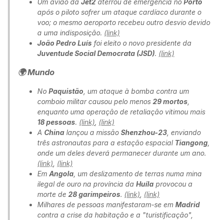
Um avião da
Jet2
aterrou de emergência no
Porto
após o piloto sofrer um ataque cardíaco durante o
voo; o mesmo aeroporto recebeu outro desvio devido
a uma indisposição.
(link)
João Pedro Luís
foi eleito o novo presidente da
Juventude Social Democrata (JSD)
.
(link)
🌍 Mundo
No
Paquistão
, um ataque à bomba contra um
comboio militar causou pelo menos
29 mortos
,
enquanto uma operação de retaliação vitimou mais
18 pessoas
.
(link)
,
(link)
A
China
lançou a missão
Shenzhou-23
, enviando
três astronautas para a estação espacial
Tiangong
,
onde um deles deverá permanecer durante um ano.
(link)
,
(link)
Em
Angola
, um deslizamento de terras numa mina
ilegal de ouro na província da
Huíla
provocou a
morte de
28 garimpeiros
.
(link)
,
(link)
Milhares de pessoas manifestaram-se em
Madrid
contra a crise da habitação e a "turistificação",