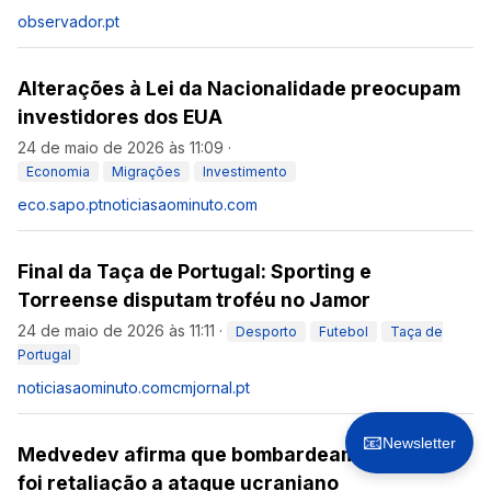
observador.pt
Alterações à Lei da Nacionalidade preocupam
investidores dos EUA
24 de maio de 2026 às 11:09
·
Economia
Migrações
Investimento
eco.sapo.pt
noticiasaominuto.com
Final da Taça de Portugal: Sporting e
Torreense disputam troféu no Jamor
24 de maio de 2026 às 11:11
·
Desporto
Futebol
Taça de
Portugal
noticiasaominuto.com
cmjornal.pt
📧
Newsletter
Medvedev afirma que bombardeamento russo
foi retaliação a ataque ucraniano