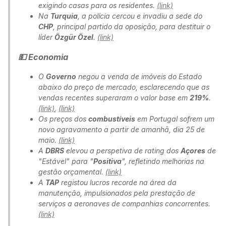
exigindo casas para os residentes.
(link)
Na
Turquia
, a polícia cercou e invadiu a sede do
CHP
, principal partido da oposição, para destituir o
líder
Özgür Özel
.
(link)
💵 Economia
O
Governo
negou a venda de imóveis do Estado
abaixo do preço de mercado, esclarecendo que as
vendas recentes superaram o valor base em
219%
.
(link)
,
(link)
Os preços dos
combustíveis
em Portugal sofrem um
novo agravamento a partir de amanhã, dia 25 de
maio.
(link)
A
DBRS
elevou a perspetiva de rating dos
Açores
de
"Estável" para "
Positiva
", refletindo melhorias na
gestão orçamental.
(link)
A
TAP
registou lucros recorde na área da
manutenção, impulsionados pela prestação de
serviços a aeronaves de companhias concorrentes.
(link)