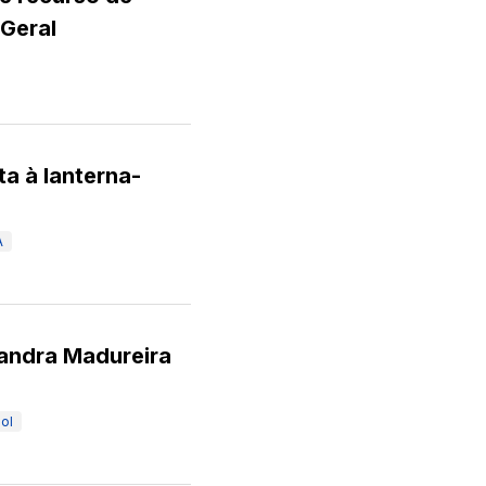
Geral
ta à lanterna-
A
andra Madureira
ol