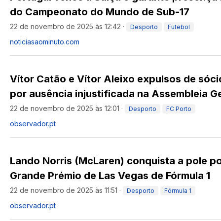
do Campeonato do Mundo de Sub-17
22 de novembro de 2025 às 12:42
·
Desporto
Futebol
noticiasaominuto.com
Vítor Catão e Vítor Aleixo expulsos de sóc
por ausência injustificada na Assembleia G
22 de novembro de 2025 às 12:01
·
Desporto
FC Porto
observador.pt
Lando Norris (McLaren) conquista a pole po
Grande Prémio de Las Vegas de Fórmula 1
22 de novembro de 2025 às 11:51
·
Desporto
Fórmula 1
observador.pt