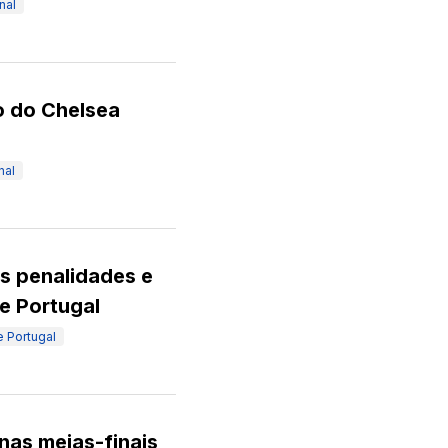
nal
o do Chelsea
nal
s penalidades e
de Portugal
 Portugal
nas meias-finais