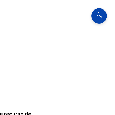
🔍
e recurso de