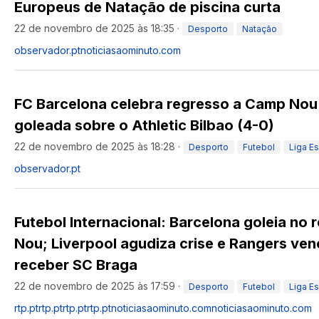
Europeus de Natação de piscina curta
22 de novembro de 2025 às 18:35
·
Desporto
Natação
observador.pt
noticiasaominuto.com
FC Barcelona celebra regresso a Camp No
goleada sobre o Athletic Bilbao (4-0)
22 de novembro de 2025 às 18:28
·
Desporto
Futebol
Liga E
observador.pt
Futebol Internacional: Barcelona goleia no
Nou; Liverpool agudiza crise e Rangers ven
receber SC Braga
22 de novembro de 2025 às 17:59
·
Desporto
Futebol
Liga E
rtp.pt
rtp.pt
rtp.pt
rtp.pt
noticiasaominuto.com
noticiasaominuto.com