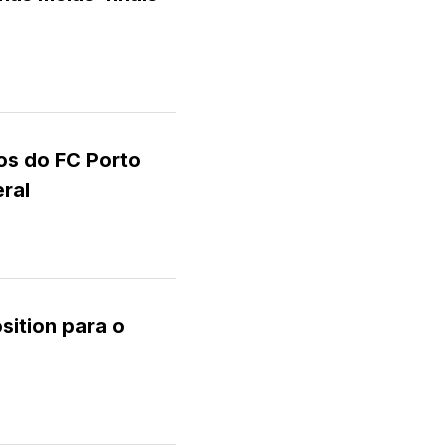
ios do FC Porto
eral
sition para o