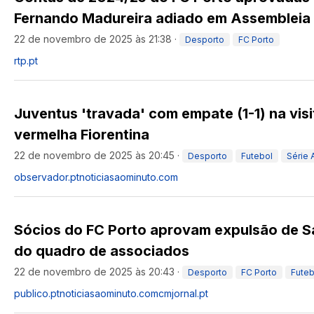
Fernando Madureira adiado em Assembleia 
22 de novembro de 2025 às 21:38
·
Desporto
FC Porto
rtp.pt
Juventus 'travada' com empate (1-1) na visi
vermelha Fiorentina
22 de novembro de 2025 às 20:45
·
Desporto
Futebol
Série 
observador.pt
noticiasaominuto.com
Sócios do FC Porto aprovam expulsão de S
do quadro de associados
22 de novembro de 2025 às 20:43
·
Desporto
FC Porto
Futeb
publico.pt
noticiasaominuto.com
cmjornal.pt