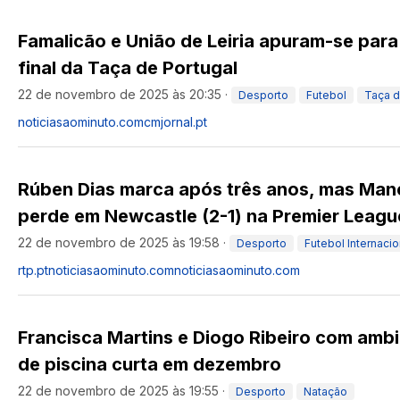
Famalicão e União de Leiria apuram-se para
final da Taça de Portugal
22 de novembro de 2025 às 20:35
·
Desporto
Futebol
Taça d
noticiasaominuto.com
cmjornal.pt
Rúben Dias marca após três anos, mas Man
perde em Newcastle (2-1) na Premier Leagu
22 de novembro de 2025 às 19:58
·
Desporto
Futebol Internacio
rtp.pt
noticiasaominuto.com
noticiasaominuto.com
Francisca Martins e Diogo Ribeiro com amb
de piscina curta em dezembro
22 de novembro de 2025 às 19:55
·
Desporto
Natação