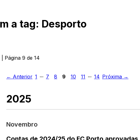
om a tag:
Desporto
| Página
9
de
14
...
...
← Anterior
1
7
8
9
10
11
14
Próxima →
2025
Novembro
Contas de 2024/25 do FC Porto aprovadas 