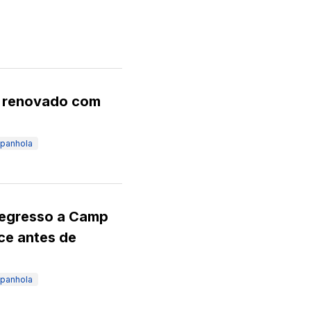
u renovado com
spanhola
 regresso a Camp
ce antes de
spanhola