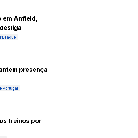
o em Anfield;
ndesliga
r League
arantem presença
e Portugal
os treinos por