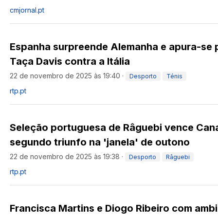
cmjornal.pt
Espanha surpreende Alemanha e apura-se pa
Taça Davis contra a Itália
22 de novembro de 2025 às 19:40
·
Desporto
Ténis
rtp.pt
Seleção portuguesa de Râguebi vence Can
segundo triunfo na 'janela' de outono
22 de novembro de 2025 às 19:38
·
Desporto
Râguebi
rtp.pt
Francisca Martins e Diogo Ribeiro com amb