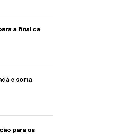
ra a final da
adá e soma
ição para os