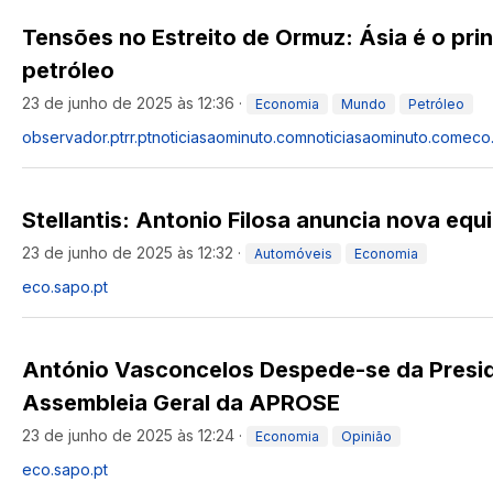
Tensões no Estreito de Ormuz: Ásia é o prin
petróleo
23 de junho de 2025 às 12:36
·
Economia
Mundo
Petróleo
observador.pt
rr.pt
noticiasaominuto.com
noticiasaominuto.com
eco
Stellantis: Antonio Filosa anuncia nova equ
23 de junho de 2025 às 12:32
·
Automóveis
Economia
eco.sapo.pt
António Vasconcelos Despede-se da Presi
Assembleia Geral da APROSE
23 de junho de 2025 às 12:24
·
Economia
Opinião
eco.sapo.pt