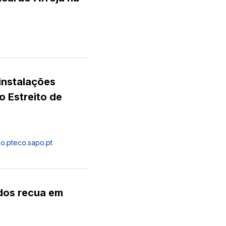
instalações
o Estreito de
o.pt
eco.sapo.pt
dos recua em