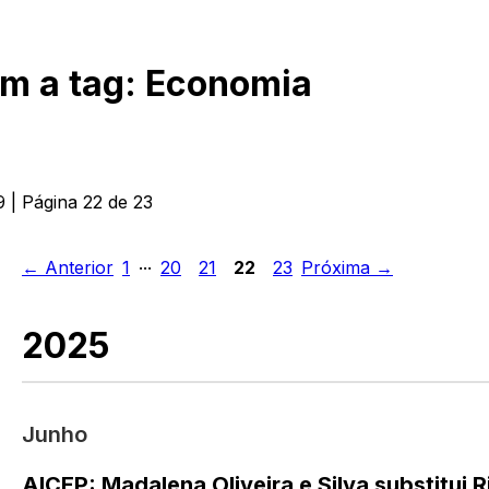
om a tag:
Economia
9
| Página
22
de
23
...
← Anterior
1
20
21
22
23
Próxima →
2025
Junho
AICEP: Madalena Oliveira e Silva substitui 