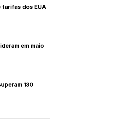
e tarifas dos EUA
 lideram em maio
superam 130