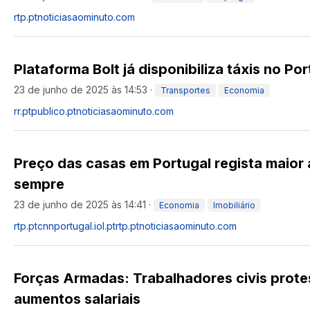
rtp.pt
noticiasaominuto.com
Plataforma Bolt já disponibiliza táxis no Por
23 de junho de 2025 às 14:53
·
Transportes
Economia
rr.pt
publico.pt
noticiasaominuto.com
Preço das casas em Portugal regista maior
sempre
23 de junho de 2025 às 14:41
·
Economia
Imobiliário
rtp.pt
cnnportugal.iol.pt
rtp.pt
noticiasaominuto.com
Forças Armadas: Trabalhadores civis prot
aumentos salariais