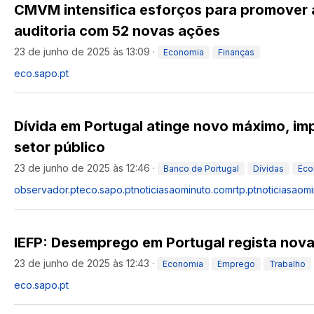
CMVM intensifica esforços para promover 
auditoria com 52 novas ações
23 de junho de 2025 às 13:09
·
Economia
Finanças
eco.sapo.pt
Dívida em Portugal atinge novo máximo, im
setor público
23 de junho de 2025 às 12:46
·
Banco de Portugal
Dívidas
Eco
observador.pt
eco.sapo.pt
noticiasaominuto.com
rtp.pt
noticiasaom
IEFP: Desemprego em Portugal regista nov
23 de junho de 2025 às 12:43
·
Economia
Emprego
Trabalho
eco.sapo.pt