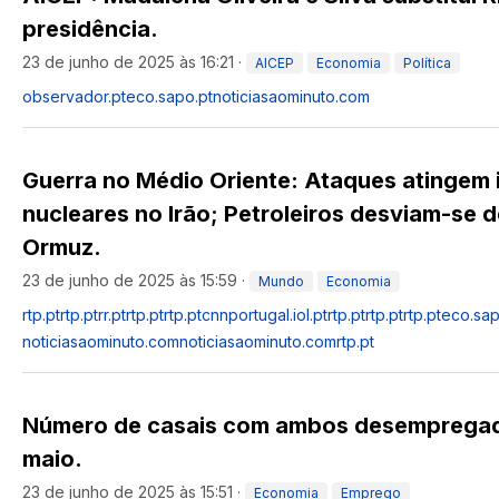
presidência.
23 de junho de 2025 às 16:21
·
AICEP
Economia
Política
observador.pt
eco.sapo.pt
noticiasaominuto.com
Guerra no Médio Oriente: Ataques atingem 
nucleares no Irão; Petroleiros desviam-se d
Ormuz.
23 de junho de 2025 às 15:59
·
Mundo
Economia
rtp.pt
rtp.pt
rr.pt
rtp.pt
rtp.pt
cnnportugal.iol.pt
rtp.pt
rtp.pt
rtp.pt
eco.sap
noticiasaominuto.com
noticiasaominuto.com
rtp.pt
Número de casais com ambos desemprega
maio.
23 de junho de 2025 às 15:51
·
Economia
Emprego